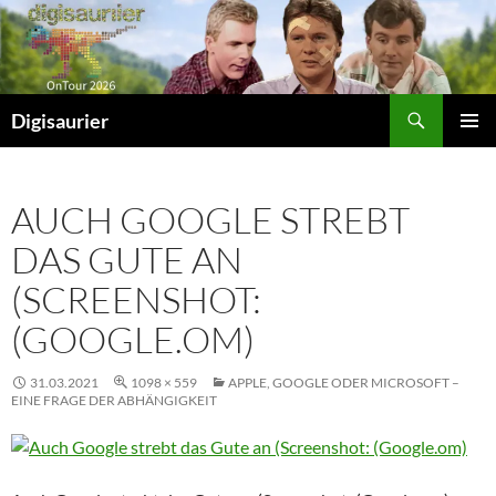
Zum
Inhalt
springen
Suchen
Digisaurier
PRIMÄR
MENÜ
AUCH GOOGLE STREBT
DAS GUTE AN
(SCREENSHOT:
(GOOGLE.OM)
31.03.2021
1098 × 559
APPLE, GOOGLE ODER MICROSOFT –
EINE FRAGE DER ABHÄNGIGKEIT