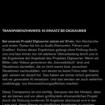
TRANSPARENZHINWEIS: KI-EINSATZ BEI DIGISAURIER
Bei unserem Projekt Digisaurier setzen wir KI ein.
Von Recherche
und ersten Texten bis hin zu Audio-Elementen, Filmen und
Grafiken. Keines dieser Ergebnisse gelangt ohne Prüfung durch
uns und fast immer nur mit stärkerer Überarbeitung durch uns in
die Ergebnisse der Angebote des Projektes Digisaurier. Wenn wir
Bilder oder Videos generieren die „fotorealistisch“ sind und
Situationen darstellen, die so nicht waren bzw. versuchen
Situationen nachzubilden, von denen es keine Fotos oder Videos
gibt, weisen wir darauf hin. Das haben wir immer schon gemacht,
seit wir generative KI einsetzen. Und das werden wir auch weiterhin
unabhängig von Kennzeichnungspflichten machen.
Diese Transparenz ist uns wichtig. Genauso wie der Hinweis, dass
wir als kleines und vor allem größtenteils ehrenamtliches Projekt
durch die Nutzung moderner KI Angebote überhaupt erst in der
Lage sind, diese Menge an inhaltlichen Angeboten zu machen.