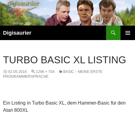
Zum
Inhalt
springen
Suchen
Digisaurier
PRIMÄR
MENÜ
TURBO BASIC XL LISTING
02.05.2016
1296 × 704
BASIC – MEINE ERSTE
PROGRAMMIERSPRACHE
Ein Listing in Turbo Basic XL, dem Hammer-Basic für den
Atari 800XL