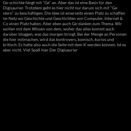
Ge-schichte fängt mit "Ge" an. Aber das ist eine Basis für den
Digisaurier. Trotzdem geht es hier nicht nur darum sich mit "Ge-
stern" zu beschäftigen. Die Idee ist einerseits einen Platz zu schaffen
im Netz wo Geschichte und Geschichten von Computer, Internet &
Co einen Platz haben. Aber eben auch Ge-danken zum Thema. Wir
wollen mit dem Wissen von dem, woher das alles kommt auch
darüber bloggen, was das morgen bringt. Bei der Menge an Personen
die hier mitmachen, wird das kontrovers, komisch, kurios und
kritisch. Es hatte also auch die Seite mit dem K werden können. Ist es
aber nicht. Viel Spaß hier Der Digisaurier