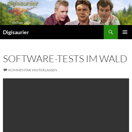
Zum
Inhalt
springen
Suchen
Digisaurier
PRIMÄR
MENÜ
SOFTWARE-TESTS IM WALD
KOMMENTAR HINTERLASSEN