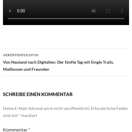
Beitragsnavigation
VERÖFFENTLICHT IN
Von Neuland nach Digitalien: Der fünfte Tag mit Single Trails,
Mailboxen und Freunden
SCHREIBE EINEN KOMMENTAR
Deine E-Mail-Adresse wird nicht veröffentlicht.
Erforderliche Felder
sind mit
*
markiert
Kommentar
*