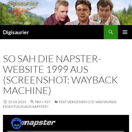
Zum
Inhalt
springen
Suchen
Digisaurier
PRIMÄR
MENÜ
SO SAH DIE NAPSTER-
WEBSITE 1999 AUS
(SCREENSHOT: WAYBACK
MACHINE)
19.04.2023
984 × 937
FAST VERGESSEN (15): WAS WURDE
EIGENTLICH AUS NAPSTER?