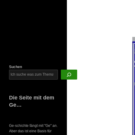
Newsletter
Suchen
Die Seite mit dem
Ge…
Ge-schichte fängt mit "Ge" an.
Aber das ist eine Basis für