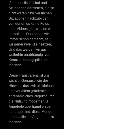
„fotorealistisch“ sind und
Situationen darstellen, die so
nicht waren bzw. versuchen
Situationen nachzubilden,
von denen es keine Fotos
oder Videos gibt, weisen wir
darauf hin. Das haben wir
immer schon gemacht, seit
wir generative KI einsetzen.
Und das werden wir auch
weiterhin unabhängig von
Kennzeichnungspflichten
machen.
Diese Transparenz ist uns
wichtig. Genauso wie der
Hinweis, dass wir als kleines
und vor allem größtenteils
ehrenamtliches Projekt durch
die Nutzung moderner KI
Angebote überhaupt erst in
der Lage sind, diese Menge
an inhaltlichen Angeboten zu
machen.