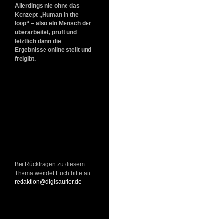
Allerdings nie ohne das
Konzept „Human in the
loop“ – also ein Mensch der
überarbeitet, prüft und
letztlich dann die
Ergebnisse online stellt und
freigibt.
Bei Rückfragen zu diesem
Thema wendet Euch bitte an
redaktion@digisaurier.de