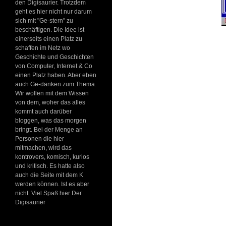
den Digisaurier. Trotzdem
geht es hier nicht nur darum
sich mit "Ge-stern" zu
beschäftigen. Die Idee ist
einerseits einen Platz zu
schaffen im Netz wo
Geschichte und Geschichten
von Computer, Internet & Co
einen Platz haben. Aber eben
auch Ge-danken zum Thema.
Wir wollen mit dem Wissen
von dem, woher das alles
kommt auch darüber
bloggen, was das morgen
bringt. Bei der Menge an
Personen die hier
mitmachen, wird das
kontrovers, komisch, kurios
und kritisch. Es hatte also
auch die Seite mit dem K
werden können. Ist es aber
nicht. Viel Spaß hier Der
Digisaurier