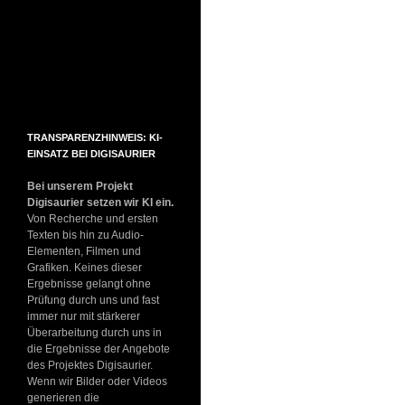
TRANSPARENZHINWEIS: KI-
EINSATZ BEI DIGISAURIER
Bei unserem Projekt
Digisaurier setzen wir KI ein.
Von Recherche und ersten
Texten bis hin zu Audio-
Elementen, Filmen und
Grafiken. Keines dieser
Ergebnisse gelangt ohne
Prüfung durch uns und fast
immer nur mit stärkerer
Überarbeitung durch uns in
die Ergebnisse der Angebote
des Projektes Digisaurier.
Wenn wir Bilder oder Videos
generieren die