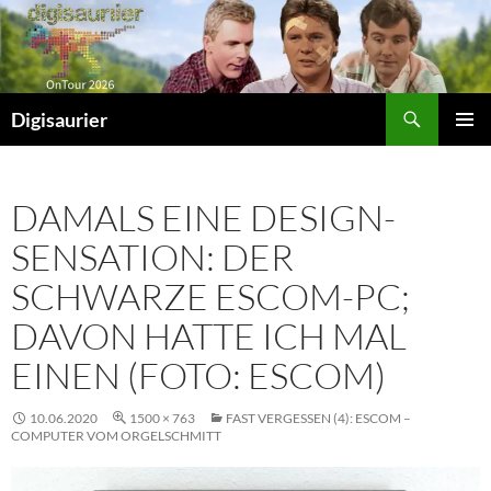
Zum
Inhalt
springen
Suchen
Digisaurier
PRIMÄR
MENÜ
DAMALS EINE DESIGN-
SENSATION: DER
SCHWARZE ESCOM-PC;
DAVON HATTE ICH MAL
EINEN (FOTO: ESCOM)
10.06.2020
1500 × 763
FAST VERGESSEN (4): ESCOM –
COMPUTER VOM ORGELSCHMITT