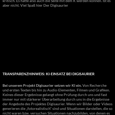
kritisch. Es hatte also auch die Seite mit dem K werden können. Ist es
aber nicht. Viel Spaß hier Der Digisaurier
TRANSPARENZHINWEIS: KI-EINSATZ BEI DIGISAURIER
Bei unserem Projekt Digisaurier setzen wir KI ein.
Von Recherche
und ersten Texten bis hin zu Audio-Elementen, Filmen und Grafiken.
Keines dieser Ergebnisse gelangt ohne Prüfung durch uns und fast
immer nur mit stärkerer Überarbeitung durch uns in die Ergebnisse
der Angebote des Projektes Digisaurier. Wenn wir Bilder oder Videos
generieren die „fotorealistisch“ sind und Situationen darstellen, die so
nicht waren bzw. versuchen Situationen nachzubilden, von denen es