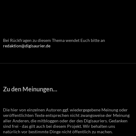
Bei Rückfragen zu diesem Thema wendet Euch bitte an
redaktion@digisaurier.de
Zu den Meinungen...
Die hier von einzelnen Autoren ggf. wiedergegebene Meinung oder
veröffentlichten Texte entsprechen nicht zwangsweise der Meinung
aller Anderen, die mitbloggen oder der des Digisauriers. Gedanken
sind frei - das gilt auch bei diesem Projekt. Wir behalten uns
natürlich vor bestimmte Dinge nicht öffentlich zu machen.