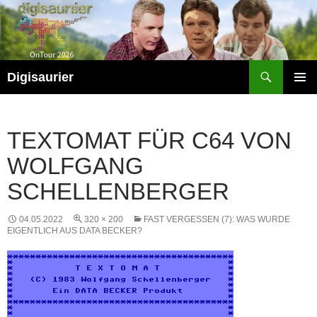
Zum
Inhalt
springen
Suchen
Digisaurier
PRIMÄR
MENÜ
TEXTOMAT FÜR C64 VON
WOLFGANG
SCHELLENBERGER
04.05.2022
320 × 200
FAST VERGESSEN (7): WAS WURDE
EIGENTLICH AUS DATA BECKER?