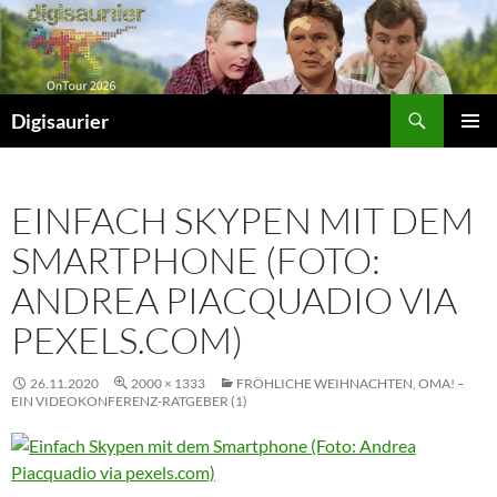
Zum
Inhalt
springen
Suchen
Digisaurier
PRIMÄR
MENÜ
EINFACH SKYPEN MIT DEM
SMARTPHONE (FOTO:
ANDREA PIACQUADIO VIA
PEXELS.COM)
26.11.2020
2000 × 1333
FRÖHLICHE WEIHNACHTEN, OMA! –
EIN VIDEOKONFERENZ-RATGEBER (1)