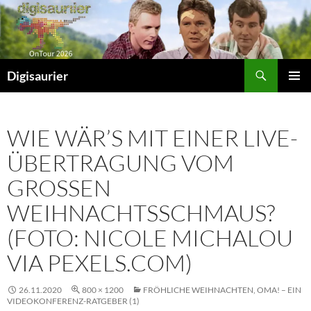
Zum
Inhalt
springen
Suchen
Digisaurier
PRIMÄR
MENÜ
WIE WÄR’S MIT EINER LIVE-
ÜBERTRAGUNG VOM
GROSSEN W
EIHNACHTSSCHMAUS? (
FOTO: NICOLE MICHALOU V
IA PEXELS.COM)
26.11.2020
800 × 1200
FRÖHLICHE WEIHNACHTEN, OMA! – EIN
VIDEOKONFERENZ-RATGEBER (1)