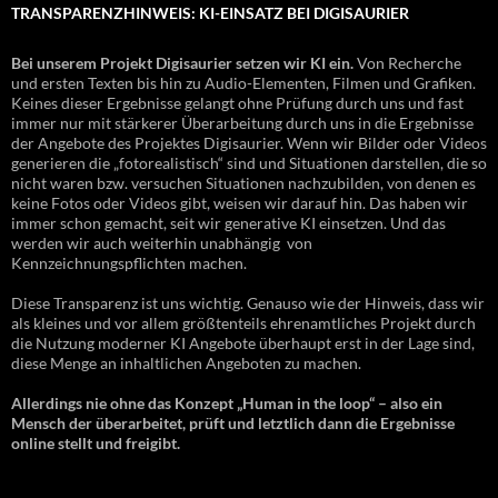
TRANSPARENZHINWEIS: KI-EINSATZ BEI DIGISAURIER
Bei unserem Projekt Digisaurier setzen wir KI ein.
Von Recherche
und ersten Texten bis hin zu Audio-Elementen, Filmen und Grafiken.
Keines dieser Ergebnisse gelangt ohne Prüfung durch uns und fast
immer nur mit stärkerer Überarbeitung durch uns in die Ergebnisse
der Angebote des Projektes Digisaurier. Wenn wir Bilder oder Videos
generieren die „fotorealistisch“ sind und Situationen darstellen, die so
nicht waren bzw. versuchen Situationen nachzubilden, von denen es
keine Fotos oder Videos gibt, weisen wir darauf hin. Das haben wir
immer schon gemacht, seit wir generative KI einsetzen. Und das
werden wir auch weiterhin unabhängig von
Kennzeichnungspflichten machen.
Diese Transparenz ist uns wichtig. Genauso wie der Hinweis, dass wir
als kleines und vor allem größtenteils ehrenamtliches Projekt durch
die Nutzung moderner KI Angebote überhaupt erst in der Lage sind,
diese Menge an inhaltlichen Angeboten zu machen.
Allerdings nie ohne das Konzept „Human in the loop“ – also ein
Mensch der überarbeitet, prüft und letztlich dann die Ergebnisse
online stellt und freigibt.