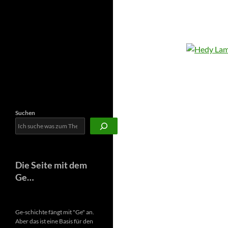
Newsletter
Suchen
Die Seite mit dem
Ge…
Ge-schichte fängt mit "Ge" an.
Aber das ist eine Basis für den