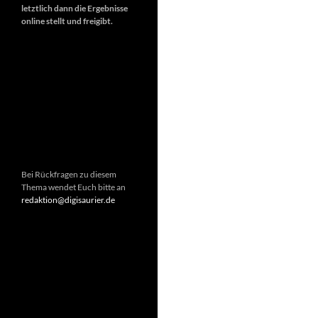
letztlich dann die Ergebnisse
online stellt und freigibt.
Bei Rückfragen zu diesem
Thema wendet Euch bitte an
redaktion@digisaurier.de