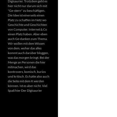
Digisaurier. Trotzdem geht es
hier nicht nur darum sich mit
"Ge-stern" zu beschäftigen.
Die Idee ist einerseits einen
Platz zu schaffen im Netz wo
Geschichte und Geschichten
von Computer, Internet & Co
einen Platz haben. Aber eben
auch Ge-danken zum Thema.
Wir wollen mit dem Wissen
von dem, woher das alles
kommt auch darüber bloggen,
was das morgen bringt. Bei der
Menge an Personen die hier
mitmachen, wird das
kontrovers, komisch, kurios
und kritisch. Es hatte also auch
die Seite mit dem K werden
können. Ist es aber nicht. Viel
Spaß hier Der Digisaurier