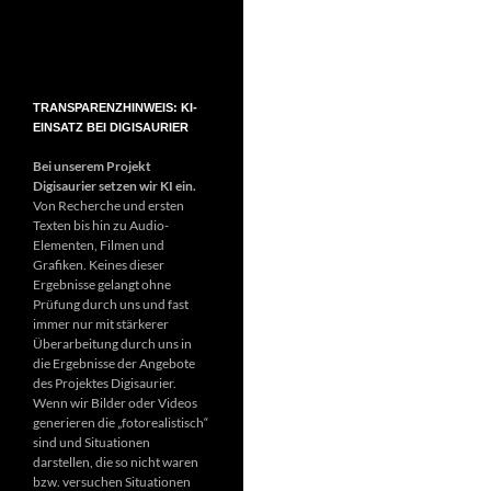
TRANSPARENZHINWEIS: KI-
EINSATZ BEI DIGISAURIER
Bei unserem Projekt
Digisaurier setzen wir KI ein.
Von Recherche und ersten
Texten bis hin zu Audio-
Elementen, Filmen und
Grafiken. Keines dieser
Ergebnisse gelangt ohne
Prüfung durch uns und fast
immer nur mit stärkerer
Überarbeitung durch uns in
die Ergebnisse der Angebote
des Projektes Digisaurier.
Wenn wir Bilder oder Videos
generieren die „fotorealistisch“
sind und Situationen
darstellen, die so nicht waren
bzw. versuchen Situationen