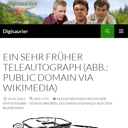
Zum
Inhalt
springen
Suchen
Digisaurier
PRIMÄR
MENÜ
EIN SEHR FRÜHER
TELEAUTOGRAPH (ABB.:
PUBLIC DOMAIN VIA
WIKIMEDIA)
10.02.2021
350 × 275
KLEINE WELTGESCHICHTE DER
STIFTEINGABE – VOM SCHREIBEN, ZEICHNEN UND MALEN AUF DEM
BILDSCHIRM