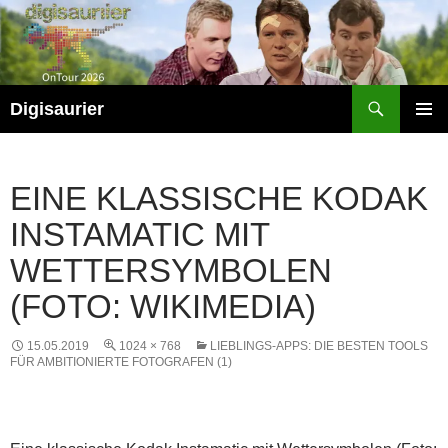
Zum
Inhalt
springen
Suchen
Digisaurier
PRIMÄR
MENÜ
EINE KLASSISCHE KODAK
INSTAMATIC MIT
WETTERSYMBOLEN
(FOTO: WIKIMEDIA)
15.05.2019
1024 × 768
LIEBLINGS-APPS: DIE BESTEN TOOLS
FÜR AMBITIONIERTE FOTOGRAFEN (1)