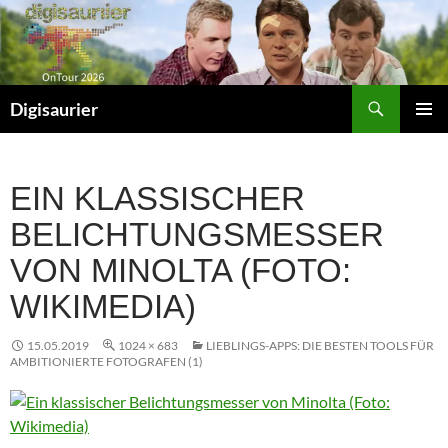
Zum
Inhalt
springen
Suchen
Digisaurier
PRIMÄR
MENÜ
EIN KLASSISCHER
BELICHTUNGSMESSER
VON MINOLTA (FOTO:
WIKIMEDIA)
15.05.2019
1024 × 683
LIEBLINGS-APPS: DIE BESTEN TOOLS FÜR
AMBITIONIERTE FOTOGRAFEN (1)