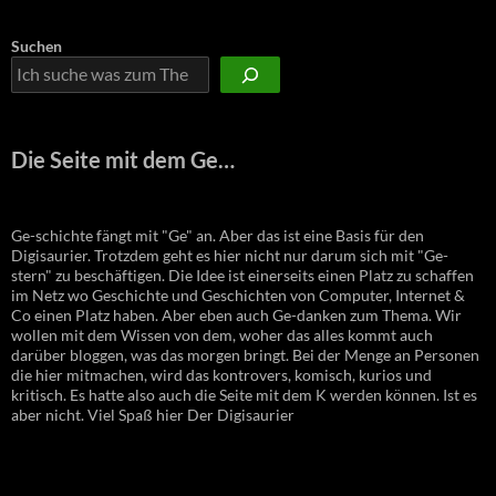
Suchen
Die Seite mit dem Ge…
Ge-schichte fängt mit "Ge" an. Aber das ist eine Basis für den
Digisaurier. Trotzdem geht es hier nicht nur darum sich mit "Ge-
stern" zu beschäftigen. Die Idee ist einerseits einen Platz zu schaffen
im Netz wo Geschichte und Geschichten von Computer, Internet &
Co einen Platz haben. Aber eben auch Ge-danken zum Thema. Wir
wollen mit dem Wissen von dem, woher das alles kommt auch
darüber bloggen, was das morgen bringt. Bei der Menge an Personen
die hier mitmachen, wird das kontrovers, komisch, kurios und
kritisch. Es hatte also auch die Seite mit dem K werden können. Ist es
aber nicht. Viel Spaß hier Der Digisaurier