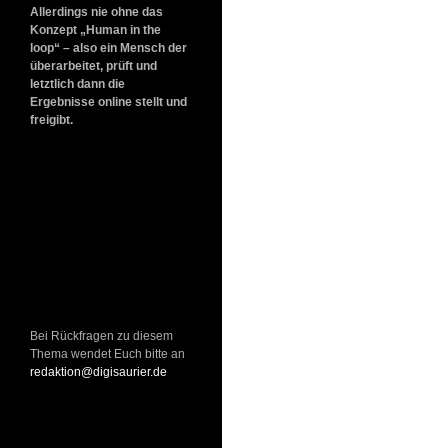
Allerdings nie ohne das
Konzept „Human in the
loop“ – also ein Mensch der
überarbeitet, prüft und
letztlich dann die
Ergebnisse online stellt und
freigibt.
Bei Rückfragen zu diesem
Thema wendet Euch bitte an
redaktion@digisaurier.de