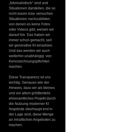
„fotorealistisch“ sind und
Situationen darstellen, die so
nicht waren bzw. versuchen
Situationen nachzubilden,
von denen es keine Fotos
oder Videos gibt, weisen wir
darauf hin. Das haben wir
immer schon gemacht, seit
wir generative KI einsetzen.
Und das werden wir auch
weiterhin unabhängig von
Kennzeichnungspflichten
machen.
Diese Transparenz ist uns
wichtig. Genauso wie der
Hinweis, dass wir als kleines
und vor allem größtenteils
ehrenamtliches Projekt durch
die Nutzung moderner KI
Angebote überhaupt erst in
der Lage sind, diese Menge
an inhaltlichen Angeboten zu
machen.