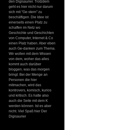
den Digisaurier. Trotzdem
geht es hier nicht nur darum
sich mit "Ge-stern" zu
beschäftigen. Die Idee ist
einerseits einen Platz zu
schaffen im Netz wo
Geschichte und Geschichten
von Computer, Internet & Co
einen Platz haben. Aber eben
auch Ge-danken zum Thema.
Wir wollen mit dem Wissen
von dem, woher das alles
kommt auch darüber
bloggen, was das morgen
bringt. Bei der Menge an
Personen die hier
mitmachen, wird das
kontrovers, komisch, kurios
und kritisch. Es hatte also
auch die Seite mit dem K
werden können. Ist es aber
nicht. Viel Spaß hier Der
Digisaurier