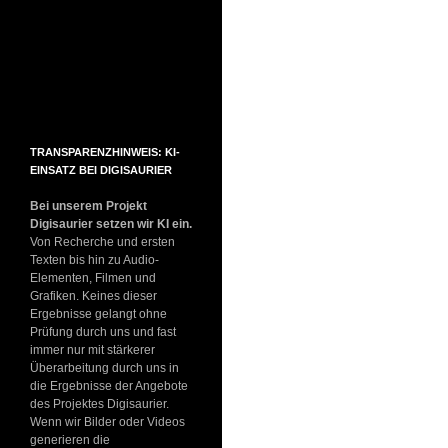
TRANSPARENZHINWEIS: KI-
EINSATZ BEI DIGISAURIER
Bei unserem Projekt
Digisaurier setzen wir KI ein.
Von Recherche und ersten
Texten bis hin zu Audio-
Elementen, Filmen und
Grafiken. Keines dieser
Ergebnisse gelangt ohne
Prüfung durch uns und fast
immer nur mit stärkerer
Überarbeitung durch uns in
die Ergebnisse der Angebote
des Projektes Digisaurier.
Wenn wir Bilder oder Videos
generieren die