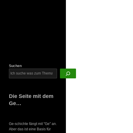
Newsletter
Suchen
Die Seite mit dem
Ge…
Ge-schichte fängt mit "Ge" an.
Aber das ist eine Basis für