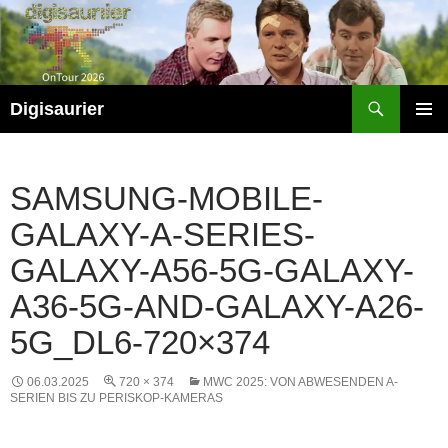
Zum
Inhalt
springen
Suchen
Digisaurier
PRIMÄR
MENÜ
SAMSUNG-MOBILE-
GALAXY-A-SERIES-
GALAXY-A56-5G-GALAXY-
A36-5G-AND-GALAXY-A26-
5G_DL6-720×374
06.03.2025
720 × 374
MWC 2025: VON ABWESENDEN A-
SERIEN BIS ZU PERISKOP-KAMERAS