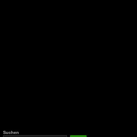
NEU: Der Digisaurier-Newsletter
Suchen