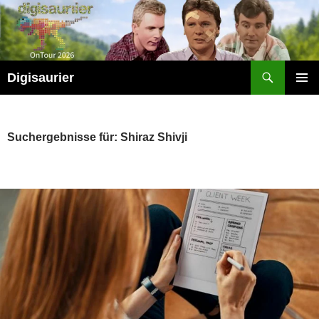
Zum
Inhalt
springen
Suchen
Digisaurier
PRIMÄR
MENÜ
Suchergebnisse für: Shiraz Shivji