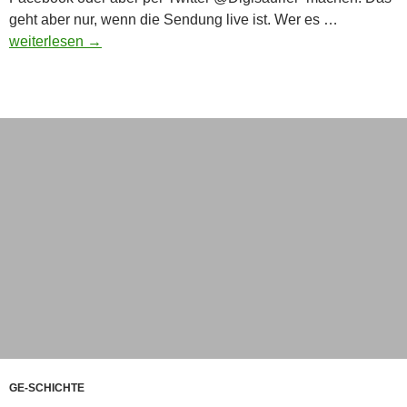
Montag
geht aber nur, wenn die Sendung live ist. Wer es …
abend
weiterlesen
→
war
Livesendu
beim
Digisaurie
GE-SCHICHTE