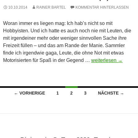
10.10.2014
RAINER BARTEL
KOMMENTAR HINTERLASSEN
Woran immer es liegen mag: Ich hab’s nicht so mit
Hobbyisten. Und ich hatte es auch noch nie mit Leuten, die
mit irgendeiner mehr oder weniger sinnvollen Sache ihre
Freizeit füllen – und das am Rande der Manie. Sammler
finde ich irgendwie gaga, Leute, die ohne Not mit etwas
Komma
Motorisierten für Spaß in der Gegend …
weiterlesen
→
acht,
Komma
eins
–
Beitragsnavigation
← VORHERIGE
1
2
3
NÄCHSTE →
oder:
Eine
kleine
Historie
der
frühen