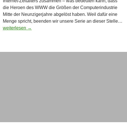
Internet-Zeitalters zusammen – was bedeuten kann, dass
die Heroen des WWW die Größen der Computerindustrie
Mitte der Neunzigerjahre abgelöst haben. Weil dafür eine
Menge spricht, beenden wir unsere Serie an dieser Stelle…
Warum es keine Computerhelden mehr gibt…
weiterlesen
→