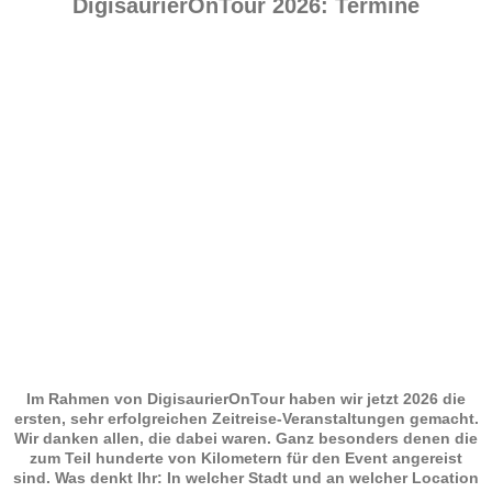
DigisaurierOnTour 2026: Termine
Computerjahre
(4)
Im Rahmen von DigisaurierOnTour haben wir jetzt 2026 die
ersten, sehr erfolgreichen Zeitreise-Veranstaltungen gemacht.
Wir danken allen, die dabei waren. Ganz besonders denen die
zum Teil hunderte von Kilometern für den Event angereist
sind. Was denkt Ihr: In welcher Stadt und an welcher Location