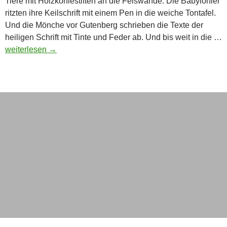
Tiere mit Holzkohlestiften an die Felswände. Die Babylonier
ritzten ihre Keilschrift mit einem Pen in die weiche Tontafel.
Und die Mönche vor Gutenberg schrieben die Texte der
heiligen Schrift mit Tinte und Feder ab. Und bis weit in die …
Kleine
weiterlesen
→
Weltgeschichte
der
Stifteingabe
–
vom
Schreiben,
Zeichnen
und
Malen
auf
dem
Bildschirm