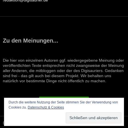
redaktion@digisaurier.de
Zu den Meinungen...
Die hier von einzelnen Autoren ggf. wiedergegebene Meinung oder
veröffentlichten Texte entsprechen nicht zwangsweise der Meinung
aller Anderen, die mitbloggen oder der des Digisauriers. Gedanken
sind frei - das gilt auch bei diesem Projekt. Wir behalten uns
natürlich vor bestimmte Dinge nicht öffentlich zu machen.
VERTRAG WIDERRUFEN
Durch die weitere Nutzung der Seite stimmen Sie der Verwendung von
Cookies zu.
Datenschutz & Cookies
Datenschutzerklärung
Stolz präsentiert von WordPress