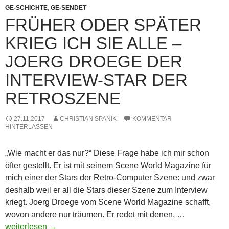
GE-SCHICHTE
,
GE-SENDET
FRÜHER ODER SPÄTER
KRIEG ICH SIE ALLE –
JOERG DROEGE DER
INTERVIEW-STAR DER
RETROSZENE
27.11.2017
CHRISTIAN SPANIK
KOMMENTAR
HINTERLASSEN
„Wie macht er das nur?“ Diese Frage habe ich mir schon
öfter gestellt. Er ist mit seinem Scene World Magazine für
mich einer der Stars der Retro-Computer Szene: und zwar
deshalb weil er all die Stars dieser Szene zum Interview
kriegt. Joerg Droege vom Scene World Magazine schafft,
Früher
wovon andere nur träumen. Er redet mit denen, …
oder
weiterlesen
→