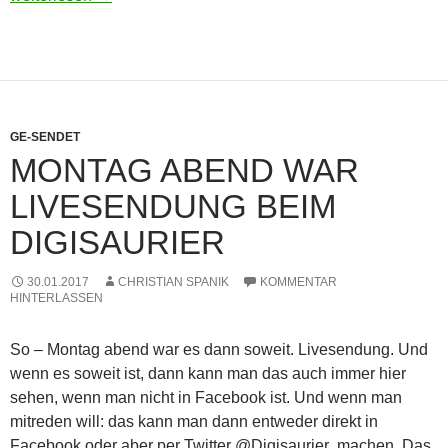
später
krieg
ich
sie
alle
GE-SENDET
–
MONTAG ABEND WAR
Joerg
Droege
LIVESENDUNG BEIM
der
DIGISAURIER
Interview-
Star
der
30.01.2017
CHRISTIAN SPANIK
KOMMENTAR
HINTERLASSEN
Retroszene
So – Montag abend war es dann soweit. Livesendung. Und
wenn es soweit ist, dann kann man das auch immer hier
sehen, wenn man nicht in Facebook ist. Und wenn man
mitreden will: das kann man dann entweder direkt in
Facebook oder aber per Twitter @Digisaurier machen. Das