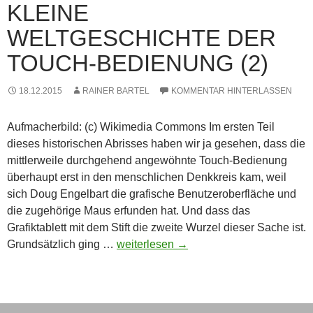
KLEINE
WELTGESCHICHTE DER
TOUCH-BEDIENUNG (2)
18.12.2015
RAINER BARTEL
KOMMENTAR HINTERLASSEN
Aufmacherbild: (c) Wikimedia Commons Im ersten Teil
dieses historischen Abrisses haben wir ja gesehen, dass die
mittlerweile durchgehend angewöhnte Touch-Bedienung
überhaupt erst in den menschlichen Denkkreis kam, weil
sich Doug Engelbart die grafische Benutzeroberfläche und
die zugehörige Maus erfunden hat. Und dass das
Grafiktablett mit dem Stift die zweite Wurzel dieser Sache ist.
Kleine
Grundsätzlich ging …
weiterlesen
→
Weltgeschichte
der
Touch-
Bedienung