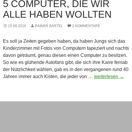
5 COMPUTER, DIE WIR
ALLE HABEN WOLLTEN
15.08.2016
RAINER BARTEL
2 KOMMENTARE
Es soll ja Zeiten gegeben haben, da haben Jungs sich das
Kinderzimmer mit Fotos von Computern tapeziert und nachts
davon geträumt, genau diesen einen Computer zu besitzen.
So wie es glühende Autofans gibt, die sich ihre Karre fernab
der Nützlichkeit wählen, gab es in den vergangenen rund 40
5
Jahren immer auch Kisten, die jeder von …
weiterlesen
→
Computer,
die
wir
alle
haben
wollten