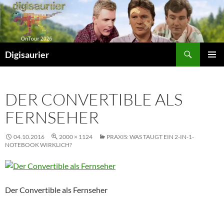
Zum
Inhalt
springen
Suchen
Digisaurier
PRIMÄR
MENÜ
DER CONVERTIBLE ALS
FERNSEHER
04.10.2016
2000 × 1124
PRAXIS: WAS TAUGT EIN 2-IN-1-
NOTEBOOK WIRKLICH?
Der Convertible als Fernseher