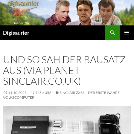
Zum
Inhalt
springen
Suchen
Digisaurier
PRIMÄR
MENÜ
UND SO SAH DER BAUSATZ
AUS (VIA PLANET-
SINCLAIR.CO.UK)
11.10.2023
548 × 352
SINCLAIR ZX81 – DER ERSTE WAHRE
VOLKSCOMPUTER