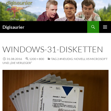
Zum
Inhalt
springen
Suchen
Digisaurier
PRIMÄR
MENÜ
WINDOWS-31-DISKETTEN
31.08.2016
1200 × 800
TAG 2 #NEUDIG: NOVELL VS MICROSOFT
UND „DIE VERLEGER“