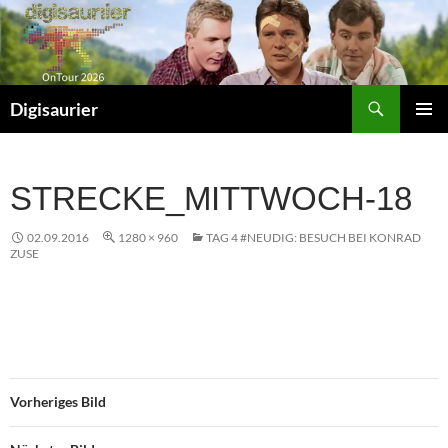
Zum
Inhalt
springen
Suchen
Digisaurier
PRIMÄR
MENÜ
STRECKE_MITTWOCH-18
02.09.2016
1280 × 960
TAG 4 #NEUDIG: BESUCH BEI KONRAD
ZUSE
Vorheriges Bild