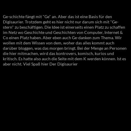
Ge-schichte fängt mit "Ge" an. Aber das ist eine Basis für den
Digisaurier. Trotzdem geht es hier nicht nur darum sich mit "Ge-
stern" zu beschäftigen. Die Idee ist einerseits einen Platz zu schaffen
im Netz wo Geschichte und Geschichten von Computer, Internet &
Co einen Platz haben. Aber eben auch Ge-danken zum Thema. Wir
wollen mit dem Wissen von dem, woher das alles kommt auch
darüber bloggen, was das morgen bringt. Bei der Menge an Personen
die hier mitmachen, wird das kontrovers, komisch, kurios und
kritisch. Es hatte also auch die Seite mit dem K werden können. Ist es
aber nicht. Viel Spaß hier Der Digisaurier