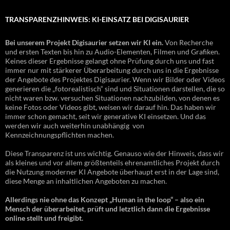
TRANSPARENZHINWEIS: KI-EINSATZ BEI DIGISAURIER
Bei unserem Projekt Digisaurier setzen wir KI ein.
Von Recherche
und ersten Texten bis hin zu Audio-Elementen, Filmen und Grafiken.
Keines dieser Ergebnisse gelangt ohne Prüfung durch uns und fast
immer nur mit stärkerer Überarbeitung durch uns in die Ergebnisse
der Angebote des Projektes Digisaurier. Wenn wir Bilder oder Videos
generieren die „fotorealistisch“ sind und Situationen darstellen, die so
nicht waren bzw. versuchen Situationen nachzubilden, von denen es
keine Fotos oder Videos gibt, weisen wir darauf hin. Das haben wir
immer schon gemacht, seit wir generative KI einsetzen. Und das
werden wir auch weiterhin unabhängig von
Kennzeichnungspflichten machen.
Diese Transparenz ist uns wichtig. Genauso wie der Hinweis, dass wir
als kleines und vor allem größtenteils ehrenamtliches Projekt durch
die Nutzung moderner KI Angebote überhaupt erst in der Lage sind,
diese Menge an inhaltlichen Angeboten zu machen.
Allerdings nie ohne das Konzept „Human in the loop“ – also ein
Mensch der überarbeitet, prüft und letztlich dann die Ergebnisse
online stellt und freigibt.