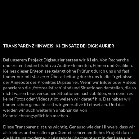
TRANSPARENZHINWEIS: KI-EINSATZ BEI DIGISAURIER
Bei unserem Projekt Digisaurier setzen wir KI ein.
Von Recherche
und ersten Texten bis hin zu Audio-Elementen, Filmen und Grafiken.
Keines dieser Ergebnisse gelangt ohne Prüfung durch uns und fast
immer nur mit stärkerer Überarbeitung durch uns in die Ergebnisse
der Angebote des Projektes Digisaurier. Wenn wir Bilder oder Videos
generieren die „fotorealistisch“ sind und Situationen darstellen, die so
nicht waren bzw. versuchen Situationen nachzubilden, von denen es
keine Fotos oder Videos gibt, weisen wir darauf hin. Das haben wir
immer schon gemacht, seit wir generative KI einsetzen. Und das
werden wir auch weiterhin unabhängig von
Kennzeichnungspflichten machen.
Diese Transparenz ist uns wichtig. Genauso wie der Hinweis, dass wir
als kleines und vor allem größtenteils ehrenamtliches Projekt durch
die Nutzung moderner KI Angebote überhaupt erst in der Lage sind,