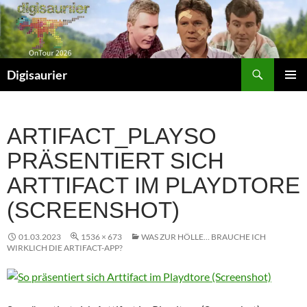
Zum
Inhalt
springen
Suchen
Digisaurier
PRIMÄR
MENÜ
ARTIFACT_PLAYSO
PRÄSENTIERT SICH
ARTTIFACT IM PLAYDTORE
(SCREENSHOT)
01.03.2023
1536 × 673
WAS ZUR HÖLLE… BRAUCHE ICH
WIRKLICH DIE ARTIFACT-APP?