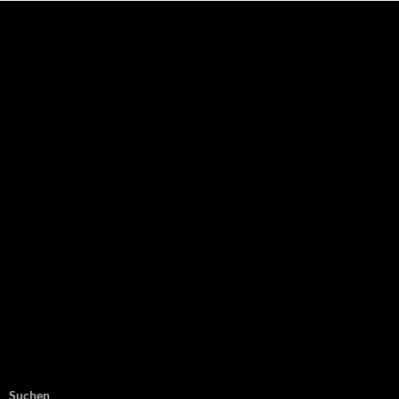
NEU: Der Digisaurier-Newsletter
Suchen