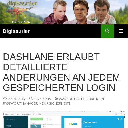
Zum
Inhalt
springen
Suchen
Digisaurier
PRIMÄR
MENÜ
DASHLANE ERLAUBT
DETAILLIERTE
ÄNDERUNGEN AN JEDEM
GESPEICHERTEN LOGIN
09.01.2019
1374 × 936
WAS ZUR HÖLLE … BRINGEN
PASSWORTMANAGER MEHR SICHERHEIT?