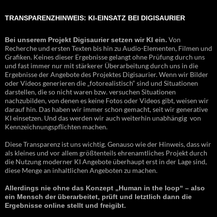
TRANSPARENZHINWEIS: KI-EINSATZ BEI DIGISAURIER
Von
Bei unserem Projekt Digisaurier setzen wir KI ein.
Recherche und ersten Texten bis hin zu Audio-Elementen, Filmen und
Grafiken. Keines dieser Ergebnisse gelangt ohne Prüfung durch uns
und fast immer nur mit stärkerer Überarbeitung durch uns in die
Ergebnisse der Angebote des Projektes Digisaurier. Wenn wir Bilder
oder Videos generieren die „fotorealistisch“ sind und Situationen
darstellen, die so nicht waren bzw. versuchen Situationen
nachzubilden, von denen es keine Fotos oder Videos gibt, weisen wir
darauf hin. Das haben wir immer schon gemacht, seit wir generative
KI einsetzen. Und das werden wir auch weiterhin unabhängig von
Kennzeichnungspflichten machen.
Diese Transparenz ist uns wichtig. Genauso wie der Hinweis, dass wir
als kleines und vor allem größtenteils ehrenamtliches Projekt durch
die Nutzung moderner KI Angebote überhaupt erst in der Lage sind,
diese Menge an inhaltlichen Angeboten zu machen.
Allerdings nie ohne das Konzept „Human in the loop“ – also
ein Mensch der überarbeitet, prüft und letztlich dann die
Ergebnisse online stellt und freigibt.