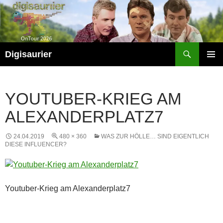
Zum
Inhalt
springen
Suchen
Digisaurier
PRIMÄR
MENÜ
YOUTUBER-KRIEG AM
ALEXANDERPLATZ7
24.04.2019
480 × 360
WAS ZUR HÖLLE… SIND EIGENTLICH
DIESE INFLUENCER?
Youtuber-Krieg am Alexanderplatz7