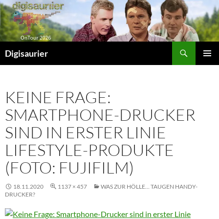
Zum
Inhalt
springen
Suchen
Digisaurier
PRIMÄR
MENÜ
KEINE FRAGE:
SMARTPHONE-DRUCKER
SIND IN ERSTER LINIE
LIFESTYLE-PRODUKTE
(FOTO: FUJIFILM)
18.11.2020
1137 × 457
WAS ZUR HÖLLE… TAUGEN HANDY-
DRUCKER?