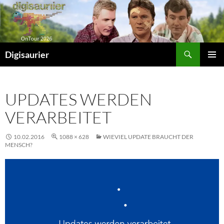
Zum
Inhalt
springen
Suchen
Digisaurier
PRIMÄR
MENÜ
UPDATES WERDEN
VERARBEITET
10.02.2016
1088 × 628
WIEVIEL UPDATE BRAUCHT DER
MENSCH?