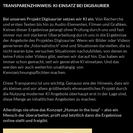
TRANSPARENZHINWEIS: KI-EINSATZ BEI DIGISAURIER
Bei unserem Projekt Digisaurier setzen wir KI ein.
Von Recherche
und ersten Texten bis hin zu Audio-Elementen, Filmen und Grafiken.
Keines dieser Ergebnisse gelangt ohne Prüfung durch uns und fast
immer nur mit stärkerer Überarbeitung durch uns in die Ergebnisse
der Angebote des Projektes Digisaurier. Wenn wir Bilder oder Videos
generieren die „fotorealistisch“ sind und Situationen darstellen, die so
nicht waren bzw. versuchen Situationen nachzubilden, von denen es
keine Fotos oder Videos gibt, weisen wir darauf hin. Das haben wir
immer schon gemacht, seit wir generative KI einsetzen. Und das
werden wir auch weiterhin unabhängig von
Kennzeichnungspflichten machen.
Diese Transparenz ist uns wichtig. Genauso wie der Hinweis, dass wir
als kleines und vor allem größtenteils ehrenamtliches Projekt durch
die Nutzung moderner KI Angebote überhaupt erst in der Lage sind,
diese Menge an inhaltlichen Angeboten zu machen.
Allerdings nie ohne das Konzept „Human in the loop“ – also ein
Mensch der überarbeitet, prüft und letztlich dann die Ergebnisse
online stellt und freigibt.