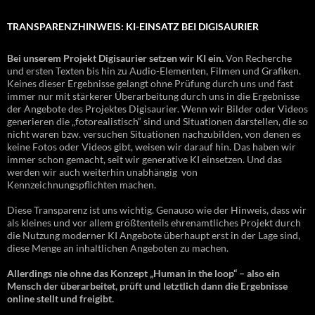
TRANSPARENZHINWEIS: KI-EINSATZ BEI DIGISAURIER
Bei unserem Projekt Digisaurier setzen wir KI ein.
Von Recherche
und ersten Texten bis hin zu Audio-Elementen, Filmen und Grafiken.
Keines dieser Ergebnisse gelangt ohne Prüfung durch uns und fast
immer nur mit stärkerer Überarbeitung durch uns in die Ergebnisse
der Angebote des Projektes Digisaurier. Wenn wir Bilder oder Videos
generieren die „fotorealistisch“ sind und Situationen darstellen, die so
nicht waren bzw. versuchen Situationen nachzubilden, von denen es
keine Fotos oder Videos gibt, weisen wir darauf hin. Das haben wir
immer schon gemacht, seit wir generative KI einsetzen. Und das
werden wir auch weiterhin unabhängig von
Kennzeichnungspflichten machen.
Diese Transparenz ist uns wichtig. Genauso wie der Hinweis, dass wir
als kleines und vor allem größtenteils ehrenamtliches Projekt durch
die Nutzung moderner KI Angebote überhaupt erst in der Lage sind,
diese Menge an inhaltlichen Angeboten zu machen.
Allerdings nie ohne das Konzept „Human in the loop“ – also ein
Mensch der überarbeitet, prüft und letztlich dann die Ergebnisse
online stellt und freigibt.