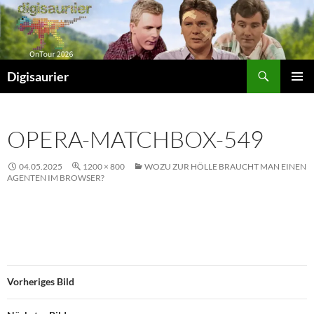
Zum
Inhalt
springen
Suchen
Digisaurier
PRIMÄR
MENÜ
OPERA-MATCHBOX-549
04.05.2025
1200 × 800
WOZU ZUR HÖLLE BRAUCHT MAN EINEN
AGENTEN IM BROWSER?
Vorheriges Bild