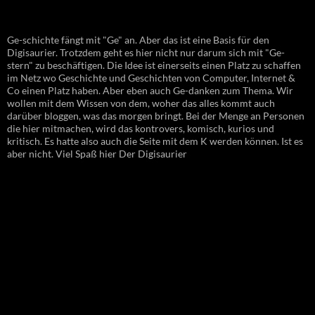
Ge-schichte fängt mit "Ge" an. Aber das ist eine Basis für den
Digisaurier. Trotzdem geht es hier nicht nur darum sich mit "Ge-
stern" zu beschäftigen. Die Idee ist einerseits einen Platz zu schaffen
im Netz wo Geschichte und Geschichten von Computer, Internet &
Co einen Platz haben. Aber eben auch Ge-danken zum Thema. Wir
wollen mit dem Wissen von dem, woher das alles kommt auch
darüber bloggen, was das morgen bringt. Bei der Menge an Personen
die hier mitmachen, wird das kontrovers, komisch, kurios und
kritisch. Es hatte also auch die Seite mit dem K werden können. Ist es
aber nicht. Viel Spaß hier Der Digisaurier