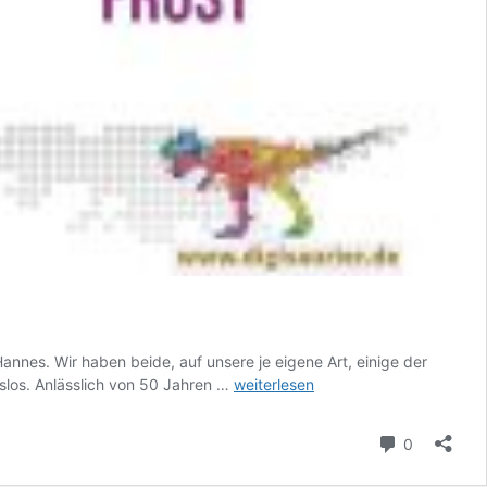
Hannes. Wir haben beide, auf unsere je eigene Art, einige der
Apple
slos. Anlässlich von 50 Jahren …
weiterlesen
&
wir
Kommenta
0
–
wie