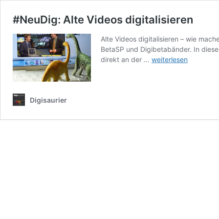
#NeuDig: Alte Videos digitalisieren
Alte Videos digitalisieren – wie mac
BetaSP und Digibetabänder. In diesem
#NeuDig:
direkt an der …
weiterlesen
Alte
Videos
digitalisieren
Digisaurier