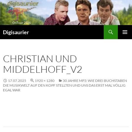
Zum
Inhalt
springen
Suchen
Digisaurier
PRIMÄR
MENÜ
CHRISTIAN UND
MIDDELHOFF_V2
17.07.2025
1920 × 1280
30 JAHRE MP3: WIE DREI BUCHSTABEN
DIE MUSIKWELT AUF DEN KOPF STELLTEN UND UNS DAS ERST MAL VÖLLIG
EGAL WAR