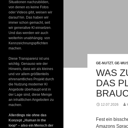
Situationen nachzubilden,
von denen es keine Fotos
oder Videos gibt, weisen wir
darauf hin. Das haben wir
immer schon gemacht, seit
wir generative KI einsetzen.
Und das werden wir auch
weiterhin unabhängig von
Kennzeichnungspflichten
machen.
Diese Transparenz ist uns
GE-NUTZT
,
GE-WU
wichtig. Genauso wie der
Hinweis, dass wir als kleines
WAS Z
und vor allem größtenteils
ehrenamtliches Projekt durch
DAS PL
die Nutzung moderner KI
Angebote überhaupt erst in
BRAUC
der Lage sind, diese Menge
an inhaltlichen Angeboten zu
12.07.2026
machen.
Allerdings nie ohne das
Fest ein bissch
Konzept „Human in the
loop“ – also ein Mensch der
Amazons Spracha