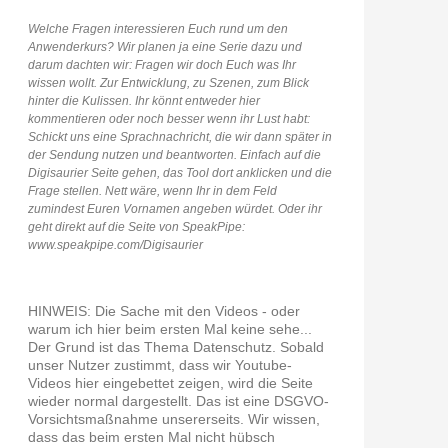
Welche Fragen interessieren Euch rund um den
* 11.07.2026
Anwenderkurs? Wir planen ja eine Serie dazu und
darum dachten wir: Fragen wir doch Euch was Ihr
wissen wollt. Zur Entwicklung, zu Szenen, zum Blick
hinter die Kulissen. Ihr könnt entweder hier
kommentieren oder noch besser wenn ihr Lust habt:
Schickt uns eine Sprachnachricht, die wir dann später in
der Sendung nutzen und beantworten. Einfach auf die
Digisaurier Seite gehen, das Tool dort anklicken und die
Frage stellen. Nett wäre, wenn Ihr in dem Feld
zumindest Euren Vornamen angeben würdet. Oder ihr
geht direkt auf die Seite von SpeakPipe:
www.speakpipe.com/Digisaurier
HINWEIS: Die Sache mit den Videos - oder
warum ich hier beim ersten Mal keine sehe...
Der Grund ist das Thema Datenschutz. Sobald
unser Nutzer zustimmt, dass wir Youtube-
Videos hier eingebettet zeigen, wird die Seite
wieder normal dargestellt. Das ist eine DSGVO-
Vorsichtsmaßnahme unsererseits. Wir wissen,
dass das beim ersten Mal nicht hübsch