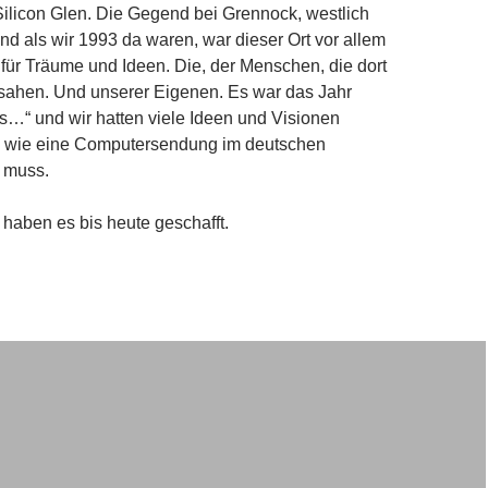
Silicon Glen. Die Gegend bei Grennock, westlich
d als wir 1993 da waren, war dieser Ort vor allem
z für Träume und Ideen. Die, der Menschen, die dort
ahen. Und unserer Eigenen. Es war das Jahr
…“ und wir hatten viele Ideen und Visionen
 wie eine Computersendung im deutschen
 muss.
 haben es bis heute geschafft.
icon Glen – ein Traum von Zukunft