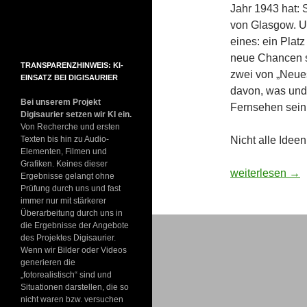
Jahr 1943 hat: 
von Glasgow. Un
eines: ein Plat
neue Chancen s
TRANSPARENZHINWEIS: KI-
zwei von „Neues
EINSATZ BEI DIGISAURIER
davon, was und
Bei unserem Projekt
Fernsehen sein
Digisaurier setzen wir KI ein.
Von Recherche und ersten
Nicht alle Ideen
Texten bis hin zu Audio-
Elementen, Filmen und
Grafiken. Keines dieser
Schottland: Sil
weiterlesen
→
Ergebnisse gelangt ohne
Prüfung durch uns und fast
immer nur mit stärkerer
Überarbeitung durch uns in
die Ergebnisse der Angebote
des Projektes Digisaurier.
Wenn wir Bilder oder Videos
generieren die
„fotorealistisch“ sind und
Situationen darstellen, die so
nicht waren bzw. versuchen