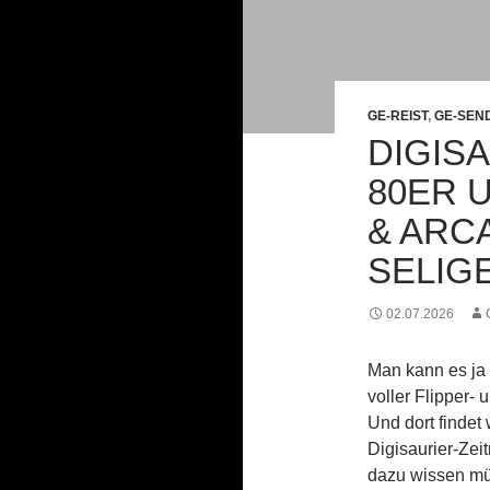
GE-REIST
,
GE-SEN
DIGISA
80ER U
& ARC
SELIGE
02.07.2026
Man kann es ja
voller Flipper-
Und dort findet
Digisaurier-Zeit
dazu wissen müss