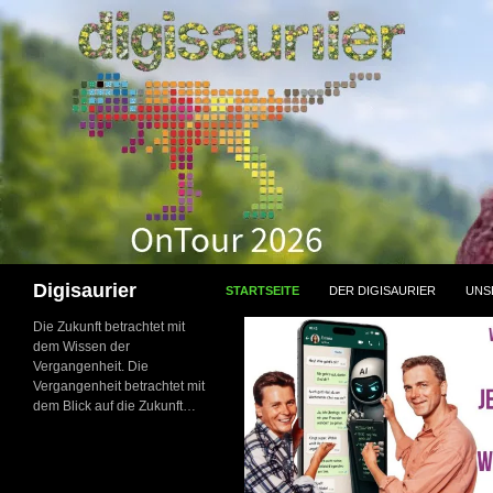
Zum
Inhalt
springen
Suchen
Digisaurier
STARTSEITE
DER DIGISAURIER
UNS
Die Zukunft betrachtet mit
dem Wissen der
Vergangenheit. Die
Vergangenheit betrachtet mit
dem Blick auf die Zukunft…
NEU: Der
Digisaurier-