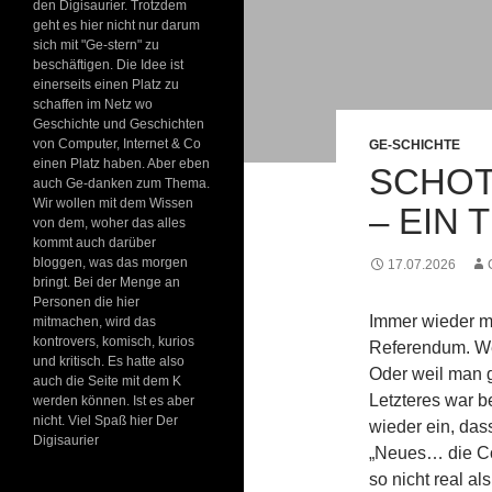
den Digisaurier. Trotzdem
geht es hier nicht nur darum
sich mit "Ge-stern" zu
beschäftigen. Die Idee ist
einerseits einen Platz zu
schaffen im Netz wo
Geschichte und Geschichten
von Computer, Internet & Co
GE-SCHICHTE
einen Platz haben. Aber eben
SCHOT
auch Ge-danken zum Thema.
Wir wollen mit dem Wissen
– EIN
von dem, woher das alles
kommt auch darüber
bloggen, was das morgen
17.07.2026
bringt. Bei der Menge an
Personen die hier
Immer wieder m
mitmachen, wird das
kontrovers, komisch, kurios
Referendum. We
und kritisch. Es hatte also
Oder weil man g
auch die Seite mit dem K
Letzteres war be
werden können. Ist es aber
nicht. Viel Spaß hier Der
wieder ein, das
Digisaurier
„Neues… die Co
so nicht real al