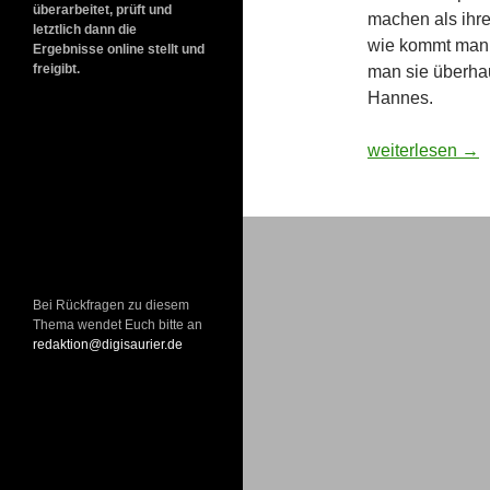
überarbeitet, prüft und
machen als ihr
letztlich dann die
wie kommt man 
Ergebnisse online stellt und
freigibt.
man sie überhau
Hannes.
Was zur Hölle b
weiterlesen
→
Bei Rückfragen zu diesem
Thema wendet Euch bitte an
redaktion@digisaurier.de