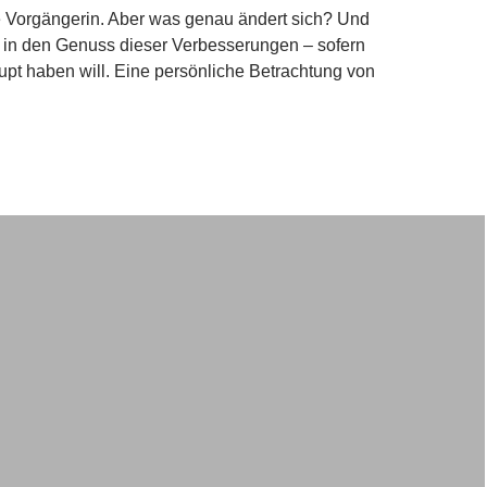
e Vorgängerin. Aber was genau ändert sich? Und
in den Genuss dieser Verbesserungen – sofern
pt haben will. Eine persönliche Betrachtung von
edeutet das Plus bei Alexa+ – und braucht man das?