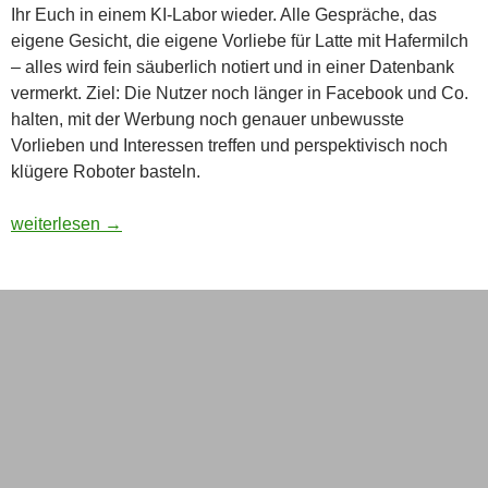
Ihr Euch in einem KI-Labor wieder. Alle Gespräche, das
eigene Gesicht, die eigene Vorliebe für Latte mit Hafermilch
– alles wird fein säuberlich notiert und in einer Datenbank
vermerkt. Ziel: Die Nutzer noch länger in Facebook und Co.
halten, mit der Werbung noch genauer unbewusste
Vorlieben und Interessen treffen und perspektivisch noch
klügere Roboter basteln.
Wie verbiete ich Meta, meine Daten zum KI-Training zu nutze
weiterlesen
→