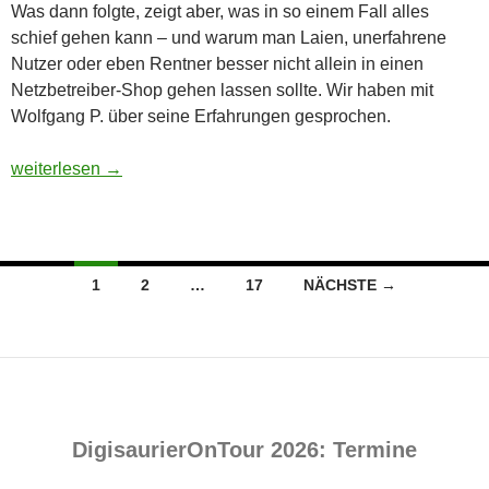
Was dann folgte, zeigt aber, was in so einem Fall alles
schief gehen kann – und warum man Laien, unerfahrene
Nutzer oder eben Rentner besser nicht allein in einen
Netzbetreiber-Shop gehen lassen sollte. Wir haben mit
Wolfgang P. über seine Erfahrungen gesprochen.
Die verfahrene Kabelfernseh-Geschichte eines 82-jährigen R
weiterlesen
→
Beitragsnavigation
1
2
…
17
NÄCHSTE →
DigisaurierOnTour 2026: Termine