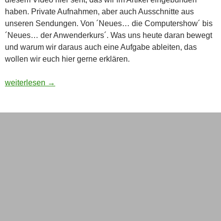
haben. Private Aufnahmen, aber auch Ausschnitte aus
unseren Sendungen. Von ´Neues… die Computershow´ bis
´Neues… der Anwenderkurs´. Was uns heute daran bewegt
und warum wir daraus auch eine Aufgabe ableiten, das
wollen wir euch hier gerne erklären.
Von Computershow bis Anwenderkurs – wie alles begann und 
weiterlesen
→