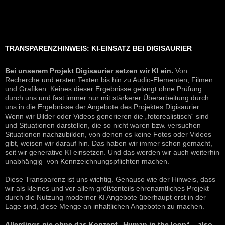
TRANSPARENZHINWEIS: KI-EINSATZ BEI DIGISAURIER
Bei unserem Projekt Digisaurier setzen wir KI ein.
Von
Recherche und ersten Texten bis hin zu Audio-Elementen, Filmen
und Grafiken. Keines dieser Ergebnisse gelangt ohne Prüfung
durch uns und fast immer nur mit stärkerer Überarbeitung durch
uns in die Ergebnisse der Angebote des Projektes Digisaurier.
Wenn wir Bilder oder Videos generieren die „fotorealistisch“ sind
und Situationen darstellen, die so nicht waren bzw. versuchen
Situationen nachzubilden, von denen es keine Fotos oder Videos
gibt, weisen wir darauf hin. Das haben wir immer schon gemacht,
seit wir generative KI einsetzen. Und das werden wir auch weiterhin
unabhängig von Kennzeichnungspflichten machen.
Diese Transparenz ist uns wichtig. Genauso wie der Hinweis, dass
wir als kleines und vor allem größtenteils ehrenamtliches Projekt
durch die Nutzung moderner KI Angebote überhaupt erst in der
Lage sind, diese Menge an inhaltlichen Angeboten zu machen.
Allerdings nie ohne das Konzept „Human in the loop“ – also