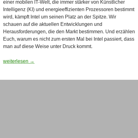
einer mobilen IT-Welt, die immer stärker von Künstlicher
Intelligenz (KI) und energieeffizienten Prozessoren bestimmt
wird, kämpft Intel um seinen Platz an der Spitze. Wir
schauen auf die aktuellen Entwicklungen und
Herausforderungen, die den Markt bestimmen. Und erzählen
Euch, warum es nicht zum ersten Mal bei Intel passiert, dass
man auf diese Weise unter Druck kommt.
Da brennt der Chip: Intel vs. Qualcomm – wer dominiert den 
weiterlesen
→