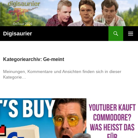
Zum
Inhalt
springen
Suchen
Digisaurier
PRIMÄR
MENÜ
Kategoriearchiv: Ge-meint
Meinungen, Kommentare und Ansichten finden sich in dieser
Kategorie…