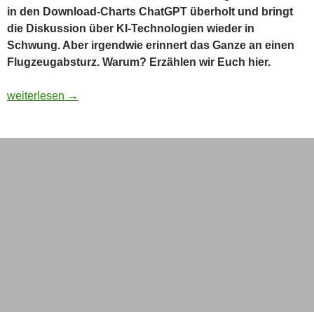
in den Download-Charts ChatGPT überholt und bringt
die Diskussion über KI-Technologien wieder in
Schwung. Aber irgendwie erinnert das Ganze an einen
Flugzeugabsturz. Warum? Erzählen wir Euch hier.
DeepSeek: Revolution, Rätsel oder nur Hype? Was wir wirklic
weiterlesen
→