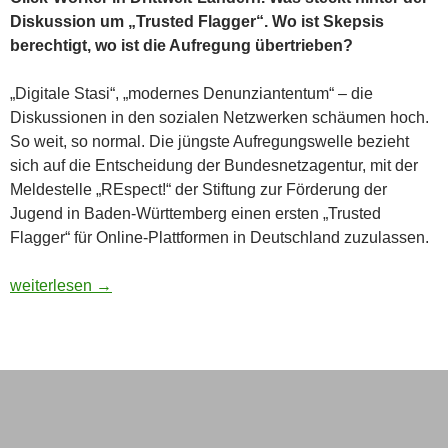
Diskussion um „Trusted Flagger“. Wo ist Skepsis
berechtigt, wo ist die Aufregung übertrieben?
„Digitale Stasi“, „modernes Denunziantentum“ – die
Diskussionen in den sozialen Netzwerken schäumen hoch.
So weit, so normal. Die jüngste Aufregungswelle bezieht
sich auf die Entscheidung der Bundesnetzagentur, mit der
Meldestelle „REspect!“ der Stiftung zur Förderung der
Jugend in Baden-Württemberg einen ersten „Trusted
Flagger“ für Online-Plattformen in Deutschland zuzulassen.
Was zur Hölle … steckt hinter der Diskussion um „Trusted Fla
weiterlesen
→