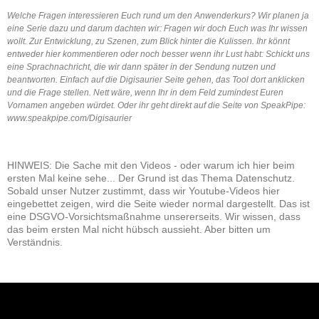
Welche Fragen interessieren Euch rund um den Anwenderkurs? Wir planen ja
eine Serie dazu und darum dachten wir: Fragen wir doch Euch was Ihr wissen
wollt. Zur Entwicklung, zu Szenen, zum Blick hinter die Kulissen. Ihr könnt
entweder hier kommentieren oder noch besser wenn ihr Lust habt: Schickt uns
eine Sprachnachricht, die wir dann später in der Sendung nutzen und
beantworten. Einfach auf die Digisaurier Seite gehen, das Tool dort anklicken
und die Frage stellen. Nett wäre, wenn Ihr in dem Feld zumindest Euren
Vornamen angeben würdet. Oder ihr geht direkt auf die Seite von SpeakPipe:
www.speakpipe.com/Digisaurier
HINWEIS: Die Sache mit den Videos - oder warum ich hier beim
ersten Mal keine sehe... Der Grund ist das Thema Datenschutz.
Sobald unser Nutzer zustimmt, dass wir Youtube-Videos hier
eingebettet zeigen, wird die Seite wieder normal dargestellt. Das ist
eine DSGVO-Vorsichtsmaßnahme unsererseits. Wir wissen, dass
das beim ersten Mal nicht hübsch aussieht. Aber bitten um
Verständnis.