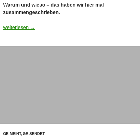
Warum und wieso – das haben wir hier mal
zusammengeschrieben.
Hat wirklich ein YouTuber Commodore gekauft – und was hab
weiterlesen
→
GE-MEINT
,
GE-SENDET