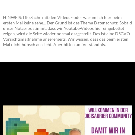
HINWEIS: Die Sache mit den Videos - oder warum ich hier beim
ersten Mal keine sehe... Der Grund ist das Thema Datenschutz. Sobald
unser Nutzer zustimmt, dass wir Youtube-Videos hier eingebettet
zeigen, wird die Seite wieder normal dargestellt. Das ist eine DSGVO-
Vorsichtsmaßnahme unsererseits. Wir wissen, dass das beim ersten
Mal nicht hübsch aussieht. Aber bitten um Verständnis.
NEU: Der Digisaurier-Newsletter