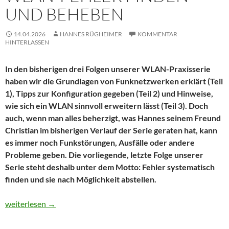
UND BEHEBEN
14.04.2026
HANNES RÜGHEIMER
KOMMENTAR
HINTERLASSEN
In den bisherigen drei Folgen unserer WLAN-Praxisserie
haben wir die Grundlagen von Funknetzwerken erklärt (Teil
1), Tipps zur Konfiguration gegeben (Teil 2) und Hinweise,
wie sich ein WLAN sinnvoll erweitern lässt (Teil 3). Doch
auch, wenn man alles beherzigt, was Hannes seinem Freund
Christian im bisherigen Verlauf der Serie geraten hat, kann
es immer noch Funkstörungen, Ausfälle oder andere
Probleme geben. Die vorliegende, letzte Folge unserer
Serie steht deshalb unter dem Motto: Fehler systematisch
finden und sie nach Möglichkeit abstellen.
WLAN-Praxis Teil 4: WLAN-Fehler finden und beheben
weiterlesen
→