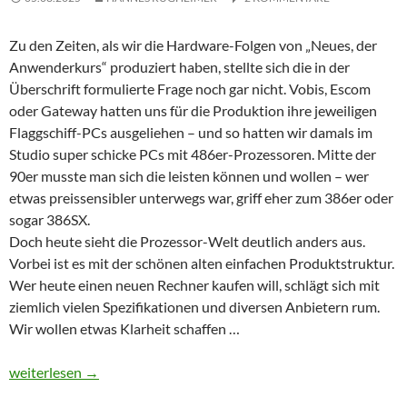
Zu den Zeiten, als wir die Hardware-Folgen von „Neues, der
Anwenderkurs“ produziert haben, stellte sich die in der
Überschrift formulierte Frage noch gar nicht. Vobis, Escom
oder Gateway hatten uns für die Produktion ihre jeweiligen
Flaggschiff-PCs ausgeliehen – und so hatten wir damals im
Studio super schicke PCs mit 486er-Prozessoren. Mitte der
90er musste man sich die leisten können und wollen – wer
etwas preissensibler unterwegs war, griff eher zum 386er oder
sogar 386SX.
Doch heute sieht die Prozessor-Welt deutlich anders aus.
Vorbei ist es mit der schönen alten einfachen Produktstruktur.
Wer heute einen neuen Rechner kaufen will, schlägt sich mit
ziemlich vielen Spezifikationen und diversen Anbietern rum.
Wir wollen etwas Klarheit schaffen …
Praxis: Intel Core i7 vs AMD Ryzen 7 vs ARM – welche CPU für
weiterlesen
→