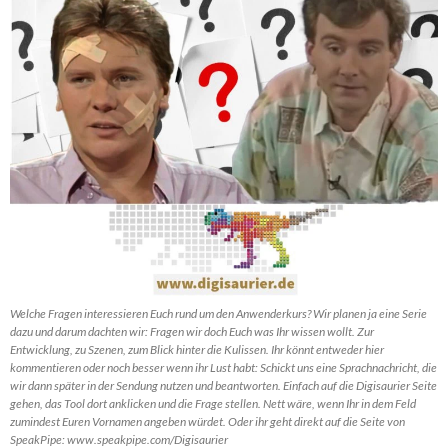
Welche Fragen interessieren Euch rund um den Anwenderkurs? Wir planen ja eine Serie
dazu und darum dachten wir: Fragen wir doch Euch was Ihr wissen wollt. Zur
Entwicklung, zu Szenen, zum Blick hinter die Kulissen. Ihr könnt entweder hier
kommentieren oder noch besser wenn ihr Lust habt: Schickt uns eine Sprachnachricht, die
wir dann später in der Sendung nutzen und beantworten. Einfach auf die Digisaurier Seite
gehen, das Tool dort anklicken und die Frage stellen. Nett wäre, wenn Ihr in dem Feld
zumindest Euren Vornamen angeben würdet. Oder ihr geht direkt auf die Seite von
SpeakPipe: www.speakpipe.com/Digisaurier