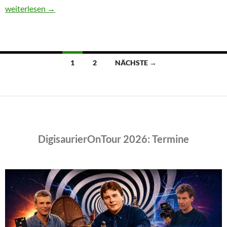
Praxis: So rette ich meine Weltbild-Inhalte
weiterlesen
→
Beitragsnavigation
1
2
NÄCHSTE →
DigisaurierOnTour 2026: Termine