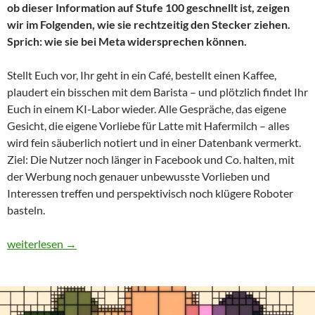
ob dieser Information auf Stufe 100 geschnellt ist, zeigen
wir im Folgenden, wie sie rechtzeitig den Stecker ziehen.
Sprich: wie sie bei Meta widersprechen können.
Stellt Euch vor, Ihr geht in ein Café, bestellt einen Kaffee,
plaudert ein bisschen mit dem Barista – und plötzlich findet Ihr
Euch in einem KI-Labor wieder. Alle Gespräche, das eigene
Gesicht, die eigene Vorliebe für Latte mit Hafermilch – alles
wird fein säuberlich notiert und in einer Datenbank vermerkt.
Ziel: Die Nutzer noch länger in Facebook und Co. halten, mit
der Werbung noch genauer unbewusste Vorlieben und
Interessen treffen und perspektivisch noch klügere Roboter
basteln.
Wie verbiete ich Meta, meine Daten zum KI-Training zu nutzen?
weiterlesen
→