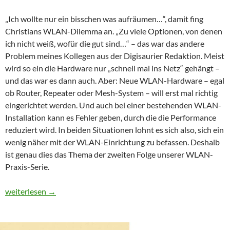
„Ich wollte nur ein bisschen was aufräumen…“, damit fing
Christians WLAN-Dilemma an. „Zu viele Optionen, von denen
ich nicht weiß, wofür die gut sind…“ – das war das andere
Problem meines Kollegen aus der Digisaurier Redaktion. Meist
wird so ein die Hardware nur „schnell mal ins Netz“ gehängt –
und das war es dann auch. Aber: Neue WLAN-Hardware – egal
ob Router, Repeater oder Mesh-System – will erst mal richtig
eingerichtet werden. Und auch bei einer bestehenden WLAN-
Installation kann es Fehler geben, durch die die Performance
reduziert wird. In beiden Situationen lohnt es sich also, sich ein
wenig näher mit der WLAN-Einrichtung zu befassen. Deshalb
ist genau dies das Thema der zweiten Folge unserer WLAN-
Praxis-Serie.
WLAN-Praxis Teil 2: Das WLAN richtig einrichten
weiterlesen
→