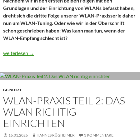
Nachdem wir in den ersten beiden Folgen mit den
Grundlagen und der Einrichtung von WLANs befasst haben,
dreht sich die dritte Folge unserer WLAN-Praxisserie daher
nun um WLAN-Tuning. Oder wie wir in der Überschrift
schon geschrieben haben: Was kann man tun, wenn der
WLAN-Empfang schlecht ist?
WLAN-Praxis Teil 3: Was tun bei schlechtem Empfang?
weiterlesen
→
GE-NUTZT
WLAN-PRAXIS TEIL 2: DAS
WLAN RICHTIG
EINRICHTEN
16.01.2026
HANNES RÜGHEIMER
3 KOMMENTARE