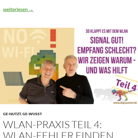
Was zur Hölle bedeutet das Plus bei Alexa+ – und braucht man 
weiterlesen
→
GE-NUTZT
,
GE-WUSST
WLAN-PRAXIS TEIL 4:
WLAN-FEHLER FINDEN