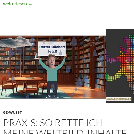
Was zur Hölle … steckt hinter der Diskussion um „Trusted Flagge
weiterlesen
→
GE-WUSST
PRAXIS: SO RETTE ICH
MEINE WELTBILD-INHALTE