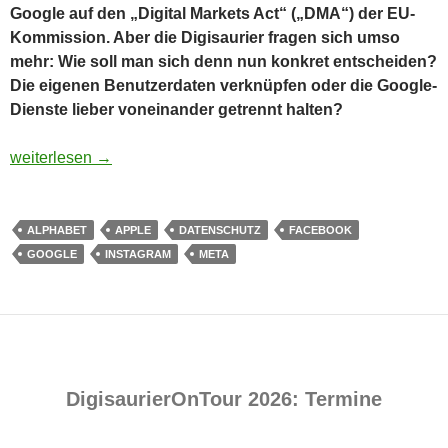
Google auf den „Digital Markets Act“ („DMA“) der EU-
Kommission. Aber die Digisaurier fragen sich umso
mehr: Wie soll man sich denn nun konkret entscheiden
?
Die eigenen Benutzerdaten verknüpfen oder die Google-
Dienste lieber voneinander getrennt halten?
Praxis: Warum zur Hölle will Google seine Dienste verknüpfen
weiterlesen
→
ALPHABET
APPLE
DATENSCHUTZ
FACEBOOK
GOOGLE
INSTAGRAM
META
DigisaurierOnTour 2026: Termine