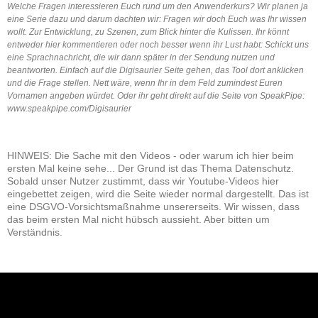
Welche Fragen interessieren Euch rund um den Anwenderkurs? Wir planen ja
eine Serie dazu und darum dachten wir: Fragen wir doch Euch was Ihr wissen
wollt. Zur Entwicklung, zu Szenen, zum Blick hinter die Kulissen. Ihr könnt
entweder hier kommentieren oder noch besser wenn ihr Lust habt: Schickt uns
eine Sprachnachricht, die wir dann später in der Sendung nutzen und
beantworten. Einfach auf die Digisaurier Seite gehen, das Tool dort anklicken
und die Frage stellen. Nett wäre, wenn Ihr in dem Feld zumindest Euren
Vornamen angeben würdet. Oder ihr geht direkt auf die Seite von SpeakPipe:
www.speakpipe.com/Digisaurier
HINWEIS: Die Sache mit den Videos - oder warum ich hier beim
ersten Mal keine sehe... Der Grund ist das Thema Datenschutz.
Sobald unser Nutzer zustimmt, dass wir Youtube-Videos hier
eingebettet zeigen, wird die Seite wieder normal dargestellt. Das ist
eine DSGVO-Vorsichtsmaßnahme unsererseits. Wir wissen, dass
das beim ersten Mal nicht hübsch aussieht. Aber bitten um
Verständnis.