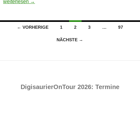
Als Geheimdienste Fachbücher kauften und eine Wodka-Nacht
weiterlesen
→
Beitragsnavigation
← VORHERIGE
1
2
3
…
97
NÄCHSTE →
DigisaurierOnTour 2026: Termine