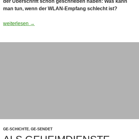
der Überschrift schon geschrieben haben: Was kann
man tun, wenn der WLAN-Empfang schlecht ist?
WLAN-Praxis Teil 3: Was tun bei schlechtem Empfang?
weiterlesen
→
GE-SCHICHTE
,
GE-SENDET