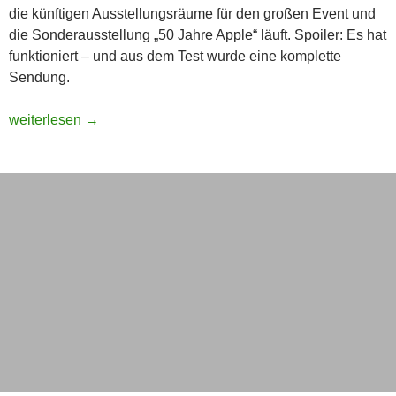
die künftigen Ausstellungsräume für den großen Event und
die Sonderausstellung „50 Jahre Apple“ läuft. Spoiler: Es hat
funktioniert – und aus dem Test wurde eine komplette
Sendung.
50 Jahre Apple: Ein Techniktest wird zur Sendung – und zum e
weiterlesen
→