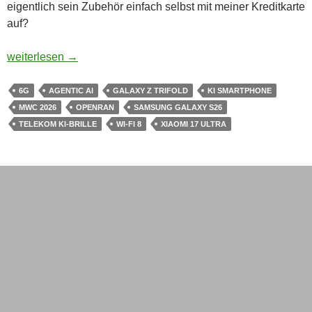
eigentlich sein Zubehör einfach selbst mit meiner Kreditkarte
auf?
MWC 2026: Wenn Smartphones noch mehr Falten kriegen, KI h
weiterlesen
→
6G
AGENTIC AI
GALAXY Z TRIFOLD
KI SMARTPHONE
MWC 2026
OPENRAN
SAMSUNG GALAXY S26
TELEKOM KI-BRILLE
WI-FI 8
XIAOMI 17 ULTRA