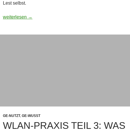
Lest selbst.
Fast vergessen (9): Was wurde eigentlich aus VOBIS?
weiterlesen
→
GE-NUTZT
,
GE-WUSST
WLAN-PRAXIS TEIL 3: WAS