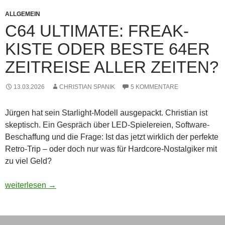
ALLGEMEIN
C64 ULTIMATE: FREAK-
KISTE ODER BESTE 64ER
ZEITREISE ALLER ZEITEN?
13.03.2026
CHRISTIAN SPANIK
5 KOMMENTARE
Jürgen hat sein Starlight-Modell ausgepackt. Christian ist
skeptisch. Ein Gespräch über LED-Spielereien, Software-
Beschaffung und die Frage: Ist das jetzt wirklich der perfekte
Retro-Trip – oder doch nur was für Hardcore-Nostalgiker mit
zu viel Geld?
C64 Ultimate: Freak-Kiste oder beste 64er Zeitreise aller Zeit
weiterlesen
→