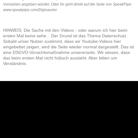
Vornamen angeben würdet. Oder ihr geht direkt auf die Seite von SpeakPipe:
www.speakpipe.com/Digisaurier
HINWEIS: Die Sache mit den Videos - oder warum ich hier beim
ersten Mal keine sehe... Der Grund ist das Thema Datenschutz.
Sobald unser Nutzer zustimmt, dass wir Youtube-Videos hier
eingebettet zeigen, wird die Seite wieder normal dargestellt. Das ist
eine DSGVO-Vorsichtsmaßnahme unsererseits. Wir wissen, dass
das beim ersten Mal nicht hübsch aussieht. Aber bitten um
Verständnis.
NEU: Der Digisaurier-Newsletter