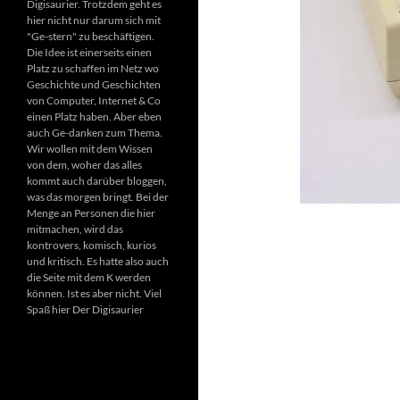
Digisaurier. Trotzdem geht es
hier nicht nur darum sich mit
"Ge-stern" zu beschäftigen.
Die Idee ist einerseits einen
Platz zu schaffen im Netz wo
Geschichte und Geschichten
von Computer, Internet & Co
einen Platz haben. Aber eben
auch Ge-danken zum Thema.
Wir wollen mit dem Wissen
von dem, woher das alles
kommt auch darüber bloggen,
was das morgen bringt. Bei der
Menge an Personen die hier
mitmachen, wird das
kontrovers, komisch, kurios
und kritisch. Es hatte also auch
die Seite mit dem K werden
können. Ist es aber nicht. Viel
Spaß hier Der Digisaurier