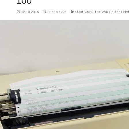
100
12.10.2016
2272 × 1704
5 DRUCKER, DIE WIR GELIEBT H