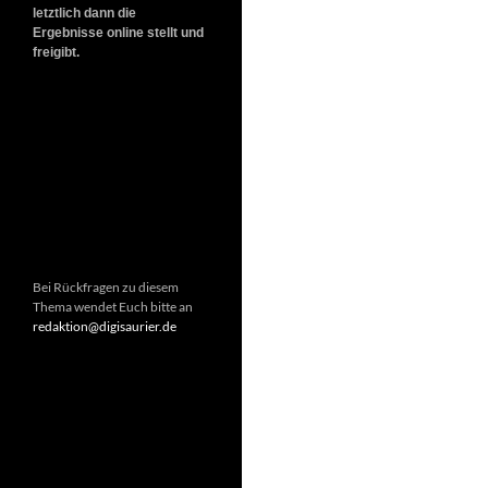
letztlich dann die
Ergebnisse online stellt und
freigibt.
Bei Rückfragen zu diesem
Thema wendet Euch bitte an
redaktion@digisaurier.de