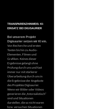
TRANSPARENZHINWEIS: KI-
EINSATZ BEI DIGISAURIER
Bei unserem Projekt
Digisaurier setzen wir KI ein.
Von Recherche und ersten
Texten bis hin zu Audio-
Elementen, Filmen und
Grafiken. Keines dieser
Ergebnisse gelangt ohne
Prüfung durch uns und fast
immer nur mit stärkerer
Überarbeitung durch uns in
die Ergebnisse der Angebote
des Projektes Digisaurier.
Wenn wir Bilder oder Videos
generieren die „fotorealistisch“
sind und Situationen
darstellen, die so nicht waren
bzw. versuchen Situationen