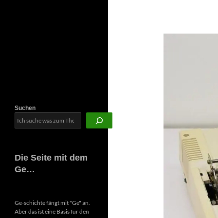
Newsletter
Suchen
Die Seite mit dem
Ge…
Ge-schichte fängt mit "Ge" an.
Aber das ist eine Basis für den