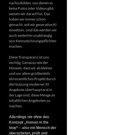
nachzubilden, von denen es
keine Fotos oder Videos gibt,
weisen wir darauf hin. Das
haben wir immer schon
gemacht, seit wir generative KI
einsetzen. Und das werden wir
auch weiterhin unabhängig
von Kennzeichnungspflichten
machen.
Diese Transparenz ist uns
wichtig. Genauso wie der
Hinweis, dass wir als kleines
und vor allem größtenteils
ehrenamtliches Projekt durch
die Nutzung moderner KI
Angebote überhaupt erst in
der Lage sind, diese Menge an
inhaltlichen Angeboten zu
machen.
Allerdings nie ohne das
Konzept „Human in the
loop“ – also ein Mensch der
überarbeitet, prüft und