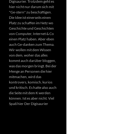
Digisaurier. Trotzdem geht es
hier nicht nur darum sich mit
"Ge-stern" zu beschäftigen.
Die Idee ist einerseits einen
Platz zu schaffen im Netz wo
Geschichte und Geschichten
von Computer, Internet & Co
einen Platz haben. Aber eben
auch Ge-danken zum Thema.
Wir wollen mit dem Wissen
von dem, woher das alles
kommt auch darüber bloggen,
was das morgen bringt. Bei der
Menge an Personen die hier
mitmachen, wird das
kontrovers, komisch, kurios
und kritisch. Es hatte also auch
die Seite mit dem K werden
können. Ist es aber nicht. Viel
Spaß hier Der Digisaurier