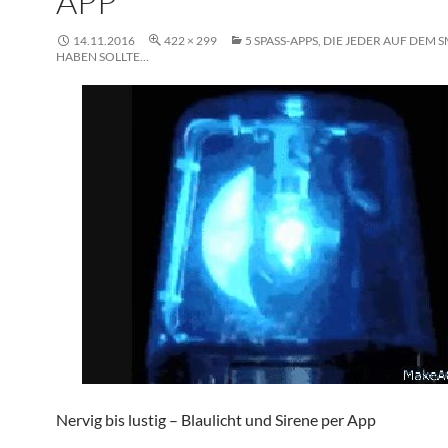
APP
14.11.2016
422 × 299
5 SPASS-APPS, DIE JEDER AUF DEM 
ABEN SOLLTE…
Nervig bis lustig – Blaulicht und Sirene per App