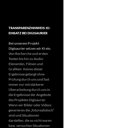
TRANSPARENZHINWEIS: KI-
EINSATZ BEI DIGISAURIER
Bei unserem Projekt
Digisaurier setzen wir KI ein.
Von Recherche und ersten
Texten bis hin zu Audio-
Elementen, Filmen und
Grafiken. Keines dieser
Ergebnisse gelangt ohne
Prüfung durch uns und fast
immer nur mit stärkerer
Überarbeitung durch uns in
die Ergebnisse der Angebote
des Projektes Digisaurier.
Wenn wir Bilder oder Videos
generieren die „fotorealistisch“
sind und Situationen
darstellen, die so nicht waren
bzw. versuchen Situationen