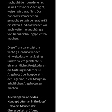
nachzubilden, von denen es
keine Fotos oder Videos gibt,
weisen wir darauf hin. Das
haben wir immer schon
gemacht, seit wir generative KI
einsetzen. Und das werden wir
auch weiterhin unabhängig
von Kennzeichnungspflichten
machen.
Diese Transparenz ist uns
wichtig. Genauso wie der
Hinweis, dass wir als kleines
und vor allem größtenteils
ehrenamtliches Projekt durch
die Nutzung moderner KI
Angebote überhaupt erst in
der Lage sind, diese Menge an
inhaltlichen Angeboten zu
machen.
Allerdings nie ohne das
Konzept „Human in the loop“
– also ein Mensch der
überarbeitet, prüft und