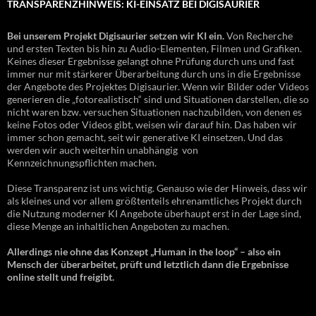
TRANSPARENZHINWEIS: KI-EINSATZ BEI DIGISAURIER
Bei unserem Projekt Digisaurier setzen wir KI ein.
Von Recherche
und ersten Texten bis hin zu Audio-Elementen, Filmen und Grafiken.
Keines dieser Ergebnisse gelangt ohne Prüfung durch uns und fast
immer nur mit stärkerer Überarbeitung durch uns in die Ergebnisse
der Angebote des Projektes Digisaurier. Wenn wir Bilder oder Videos
generieren die „fotorealistisch“ sind und Situationen darstellen, die so
nicht waren bzw. versuchen Situationen nachzubilden, von denen es
keine Fotos oder Videos gibt, weisen wir darauf hin. Das haben wir
immer schon gemacht, seit wir generative KI einsetzen. Und das
werden wir auch weiterhin unabhängig von
Kennzeichnungspflichten machen.
Diese Transparenz ist uns wichtig. Genauso wie der Hinweis, dass wir
als kleines und vor allem größtenteils ehrenamtliches Projekt durch
die Nutzung moderner KI Angebote überhaupt erst in der Lage sind,
diese Menge an inhaltlichen Angeboten zu machen.
Allerdings nie ohne das Konzept „Human in the loop“ – also ein
Mensch der überarbeitet, prüft und letztlich dann die Ergebnisse
online stellt und freigibt.