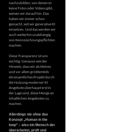
nachzubilden, von denen es
keine Fotos oder Videos gibt,
weisen wir darauf hin. Das
haben wir immer schon
gemacht, seit wir generative KI
einsetzen. Und das werden wir
auch weiterhin unabhängig
von Kennzeichnungspflichten
machen.
Diese Transparenz ist uns
wichtig. Genauso wie der
Hinweis, dass wir als kleines
und vor allem größtenteils
ehrenamtliches Projekt durch
die Nutzung moderner KI
Angebote überhaupt erst in
der Lage sind, diese Menge an
inhaltlichen Angeboten zu
machen.
Allerdings nie ohne das
Konzept „Human in the
loop“ – also ein Mensch der
überarbeitet, prüft und