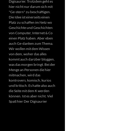
Digisaurier. Trotzdem geht es
hier nicht nur darum sich mit
"Ge-stern" zu beschäftigen.
Die Idee ist einerseits einen
Platz zu schaffen im Netz wo
Geschichte und Geschichten
von Computer, Internet & Co
einen Platz haben. Aber eben
auch Ge-danken zum Thema.
Wir wollen mit dem Wissen
von dem, woher das alles
kommt auch darüber bloggen,
was das morgen bringt. Bei der
Menge an Personen die hier
mitmachen, wird das
kontrovers, komisch, kurios
und kritisch. Es hatte also auch
die Seite mit dem K werden
können. Ist es aber nicht. Viel
Spaß hier Der Digisaurier