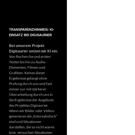
TRANSPARENZHINWEIS: KI-
EINSATZ BEI DIGISAURIER
Bei unserem Projekt
Digisaurier setzen wir KI ein.
Von Recherche und ersten
Texten bis hin zu Audio-
Elementen, Filmen und
Grafiken. Keines dieser
Ergebnisse gelangt ohne
Prüfung durch uns und fast
immer nur mit stärkerer
Überarbeitung durch uns in
die Ergebnisse der Angebote
des Projektes Digisaurier.
Wenn wir Bilder oder Videos
generieren die „fotorealistisch“
sind und Situationen
darstellen, die so nicht waren
bzw. versuchen Situationen