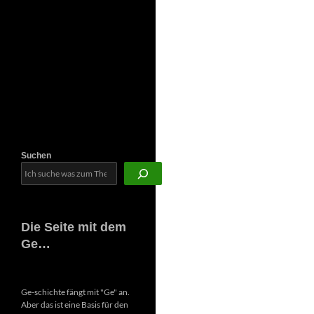
Newsletter
Suchen
Die Seite mit dem
Ge…
Ge-schichte fängt mit "Ge" an.
Aber das ist eine Basis für den