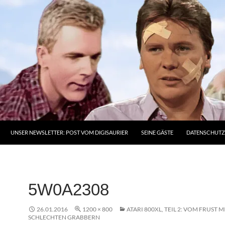
UNSER NEWSLETTER: POST VOM DIGISAURIER
SEINE GÄSTE
DATENSCHUT
5W0A2308
26.01.2016
1200 × 800
ATARI 800XL, TEIL 2: VOM FRUST M
SCHLECHTEN GRABBERN