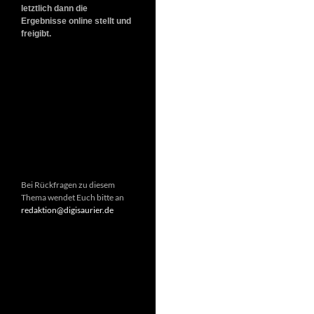
letztlich dann die
Ergebnisse online stellt und
freigibt.
Bei Rückfragen zu diesem
Thema wendet Euch bitte an
redaktion@digisaurier.de