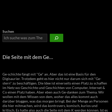
Suchen
Die Seite mit dem Ge…
Ge-schichte fängt mit "Ge" an. Aber das ist eine Basis für den
Digisaurier. Trotzdem geht es hier nicht nur darum sich mit "Ge-
stern" zu beschäftigen. Die Idee ist einerseits einen Platz zu schaffen
im Netz wo Geschichte und Geschichten von Computer, Internet &
Co einen Platz haben. Aber eben auch Ge-danken zum Thema. Wir
wollen mit dem Wissen von dem, woher das alles kommt auch
darüber bloggen, was das morgen bringt. Bei der Menge an Personen
die hier mitmachen, wird das kontrovers, komisch, kurios und
kritisch. Es hatte also auch die Seite mit dem K werden können. Ist es