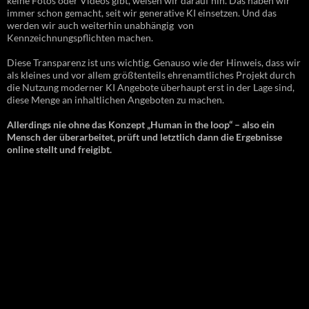
keine Fotos oder Videos gibt, weisen wir darauf hin. Das haben wir
immer schon gemacht, seit wir generative KI einsetzen. Und das
werden wir auch weiterhin unabhängig von
Kennzeichnungspflichten machen.
Diese Transparenz ist uns wichtig. Genauso wie der Hinweis, dass wir
als kleines und vor allem größtenteils ehrenamtliches Projekt durch
die Nutzung moderner KI Angebote überhaupt erst in der Lage sind,
diese Menge an inhaltlichen Angeboten zu machen.
Allerdings nie ohne das Konzept „Human in the loop“ – also ein
Mensch der überarbeitet, prüft und letztlich dann die Ergebnisse
online stellt und freigibt.