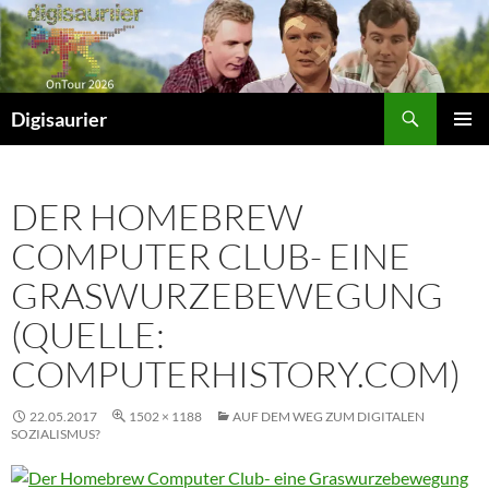
Zum
Inhalt
springen
Suchen
Digisaurier
PRIMÄR
MENÜ
DER HOMEBREW
COMPUTER CLUB- EINE
GRASWURZEBEWEGUNG
(QUELLE:
COMPUTERHISTORY.COM)
22.05.2017
1502 × 1188
AUF DEM WEG ZUM DIGITALEN
SOZIALISMUS?