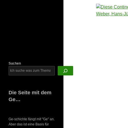
Newsletter
Suchen
Die Seite mit dem
Ge…
Ge-schichte fängt mit "Ge" an.
Aber das ist eine Basis für