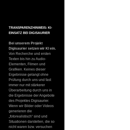
TRANSPARENZHINWEIS: KI-
EINSATZ BEI DIGISAURIER
Bei unserem Projekt
Digisaurier setzen wir KI ein.
Von Recherche und ersten
Texten bis hin zu Audio-
Elementen, Filmen und
Grafiken. Keines dieser
Ergebnisse gelangt ohne
Prüfung durch uns und fast
immer nur mit stärkerer
Überarbeitung durch uns in
die Ergebnisse der Angebote
des Projektes Digisaurier.
Wenn wir Bilder oder Videos
generieren die
„fotorealistisch“ sind und
Situationen darstellen, die so
nicht waren bzw. versuchen