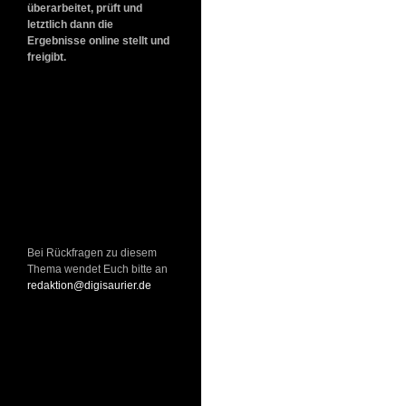
überarbeitet, prüft und
letztlich dann die
Ergebnisse online stellt und
freigibt.
Bei Rückfragen zu diesem
Thema wendet Euch bitte an
redaktion@digisaurier.de