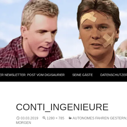
ER NEWSLETTER: POST VOM DIGISAURIER
SEINE GÄSTE
DATENSCHUTZE
CONTI_INGENIEURE
03.03.2019
1280 × 785
AUTONOMES FAHREN GESTERN,
MORGEN