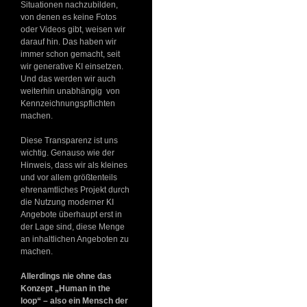
Situationen nachzubilden,
von denen es keine Fotos
oder Videos gibt, weisen wir
darauf hin. Das haben wir
immer schon gemacht, seit
wir generative KI einsetzen.
Und das werden wir auch
weiterhin unabhängig von
Kennzeichnungspflichten
machen.
Diese Transparenz ist uns
wichtig. Genauso wie der
Hinweis, dass wir als kleines
und vor allem größtenteils
ehrenamtliches Projekt durch
die Nutzung moderner KI
Angebote überhaupt erst in
der Lage sind, diese Menge
an inhaltlichen Angeboten zu
machen.
Allerdings nie ohne das
Konzept „Human in the
loop“ – also ein Mensch der