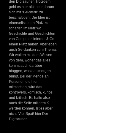
den Digisaurier. Trotzdem
geht es hier nicht nur darum
sich mit "Ge-stern" zu
beschäftigen. Die Idee ist
einerseits einen Platz zu
schaffen im Netz wo
Geschichte und Geschichten
von Computer, Internet & Co
einen Platz haben. Aber eben
auch Ge-danken zum Thema.
Wir wollen mit dem Wissen
von dem, woher das alles
kommt auch darüber
bloggen, was das morgen
bringt. Bei der Menge an
Personen die hier
mitmachen, wird das
kontrovers, komisch, kurios
und kritisch. Es hatte also
auch die Seite mit dem K
werden können. Ist es aber
nicht. Viel Spaß hier Der
Digisaurier