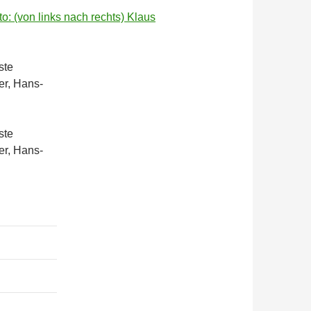
ste
er, Hans-
ste
er, Hans-