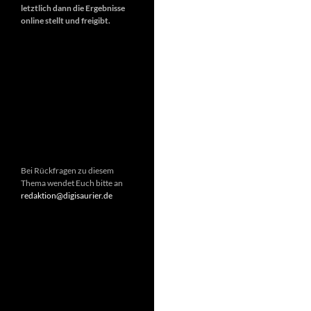
letztlich dann die Ergebnisse
online stellt und freigibt.
Bei Rückfragen zu diesem
Thema wendet Euch bitte an
redaktion@digisaurier.de