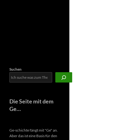
Newsletter
Suchen
Die Seite mit dem
Ge…
Ge-schichte fängt mit "Ge" an.
Aber das ist eine Basis für den