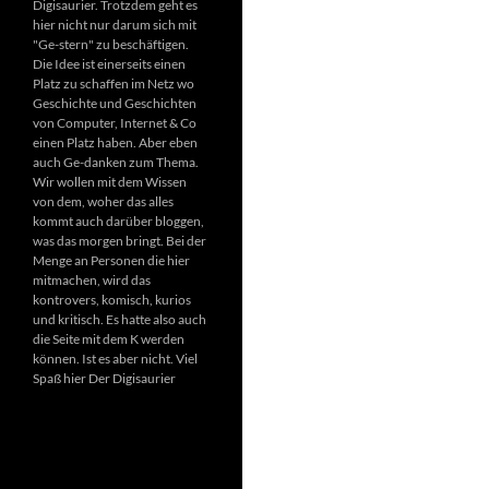
Digisaurier. Trotzdem geht es
hier nicht nur darum sich mit
"Ge-stern" zu beschäftigen.
Die Idee ist einerseits einen
Platz zu schaffen im Netz wo
Geschichte und Geschichten
von Computer, Internet & Co
einen Platz haben. Aber eben
auch Ge-danken zum Thema.
Wir wollen mit dem Wissen
von dem, woher das alles
kommt auch darüber bloggen,
was das morgen bringt. Bei der
Menge an Personen die hier
mitmachen, wird das
kontrovers, komisch, kurios
und kritisch. Es hatte also auch
die Seite mit dem K werden
können. Ist es aber nicht. Viel
Spaß hier Der Digisaurier