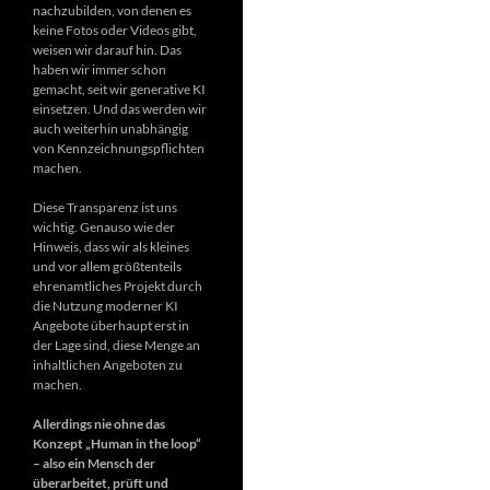
nachzubilden, von denen es
keine Fotos oder Videos gibt,
weisen wir darauf hin. Das
haben wir immer schon
gemacht, seit wir generative KI
einsetzen. Und das werden wir
auch weiterhin unabhängig
von Kennzeichnungspflichten
machen.
Diese Transparenz ist uns
wichtig. Genauso wie der
Hinweis, dass wir als kleines
und vor allem größtenteils
ehrenamtliches Projekt durch
die Nutzung moderner KI
Angebote überhaupt erst in
der Lage sind, diese Menge an
inhaltlichen Angeboten zu
machen.
Allerdings nie ohne das
Konzept „Human in the loop“
– also ein Mensch der
überarbeitet, prüft und