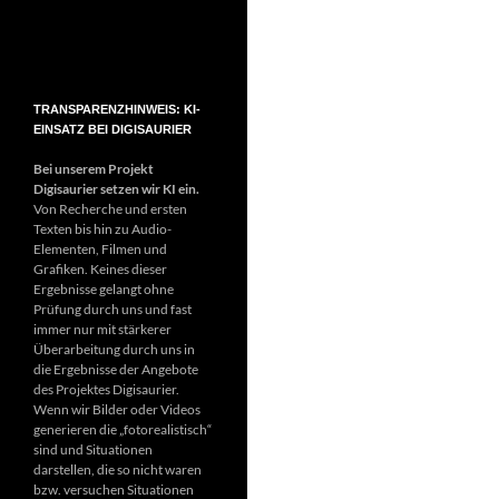
TRANSPARENZHINWEIS: KI-
EINSATZ BEI DIGISAURIER
Bei unserem Projekt
Digisaurier setzen wir KI ein.
Von Recherche und ersten
Texten bis hin zu Audio-
Elementen, Filmen und
Grafiken. Keines dieser
Ergebnisse gelangt ohne
Prüfung durch uns und fast
immer nur mit stärkerer
Überarbeitung durch uns in
die Ergebnisse der Angebote
des Projektes Digisaurier.
Wenn wir Bilder oder Videos
generieren die „fotorealistisch“
sind und Situationen
darstellen, die so nicht waren
bzw. versuchen Situationen