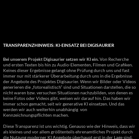
TRANSPARENZHINWEIS: KI-EINSATZ BEI DIGISAURIER
Bei unserem Projekt Digisaurier setzen wir KI ein.
Von Recherche
und ersten Texten bis hin zu Audio-Elementen, Filmen und Grafiken.
Keines dieser Ergebnisse gelangt ohne Prüfung durch uns und fast
immer nur mit stärkerer Überarbeitung durch uns in die Ergebnisse
der Angebote des Projektes Digisaurier. Wenn wir Bilder oder Videos
generieren die „fotorealistisch“ sind und Situationen darstellen, die so
nicht waren bzw. versuchen Situationen nachzubilden, von denen es
keine Fotos oder Videos gibt, weisen wir darauf hin. Das haben wir
immer schon gemacht, seit wir generative KI einsetzen. Und das
werden wir auch weiterhin unabhängig von
Kennzeichnungspflichten machen.
Diese Transparenz ist uns wichtig. Genauso wie der Hinweis, dass wir
als kleines und vor allem größtenteils ehrenamtliches Projekt durch
die Nutzung moderner KI Angebote überhaupt erst in der Lage sind,