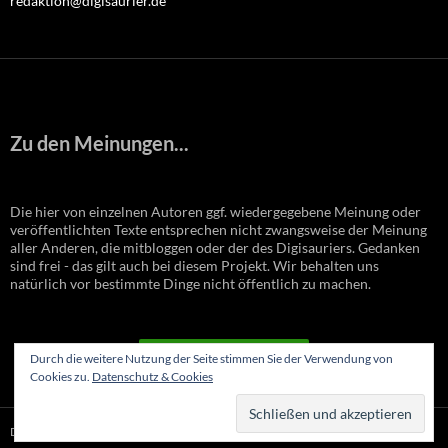
redaktion@digisaurier.de
Zu den Meinungen...
Die hier von einzelnen Autoren ggf. wiedergegebene Meinung oder
veröffentlichten Texte entsprechen nicht zwangsweise der Meinung
aller Anderen, die mitbloggen oder der des Digisauriers. Gedanken
sind frei - das gilt auch bei diesem Projekt. Wir behalten uns
natürlich vor bestimmte Dinge nicht öffentlich zu machen.
VERTRAG WIDERRUFEN
Durch die weitere Nutzung der Seite stimmen Sie der Verwendung von
Cookies zu.
Datenschutz & Cookies
Datenschutzerklärung
Stolz präsentiert von WordPress