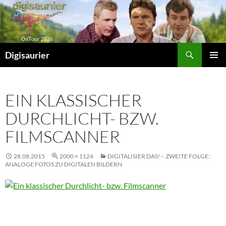
Zum
Inhalt
springen
Suchen
Digisaurier
PRIMÄR
MENÜ
EIN KLASSISCHER
DURCHLICHT- BZW.
FILMSCANNER
28.08.2015
2000 × 1124
DIGITALISIER DAS! – ZWEITE FOLGE:
ANALOGE FOTOS ZU DIGITALEN BILDERN