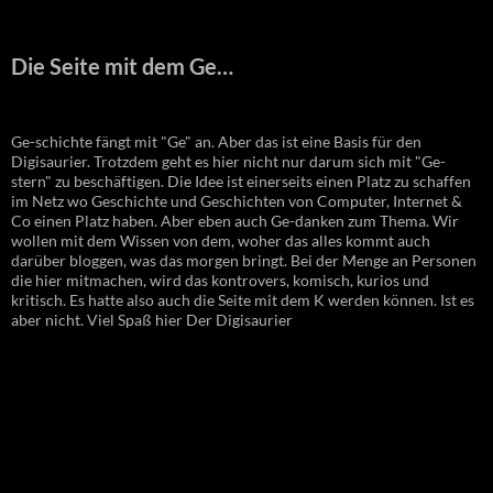
Die Seite mit dem Ge…
Ge-schichte fängt mit "Ge" an. Aber das ist eine Basis für den
Digisaurier. Trotzdem geht es hier nicht nur darum sich mit "Ge-
stern" zu beschäftigen. Die Idee ist einerseits einen Platz zu schaffen
im Netz wo Geschichte und Geschichten von Computer, Internet &
Co einen Platz haben. Aber eben auch Ge-danken zum Thema. Wir
wollen mit dem Wissen von dem, woher das alles kommt auch
darüber bloggen, was das morgen bringt. Bei der Menge an Personen
die hier mitmachen, wird das kontrovers, komisch, kurios und
kritisch. Es hatte also auch die Seite mit dem K werden können. Ist es
aber nicht. Viel Spaß hier Der Digisaurier