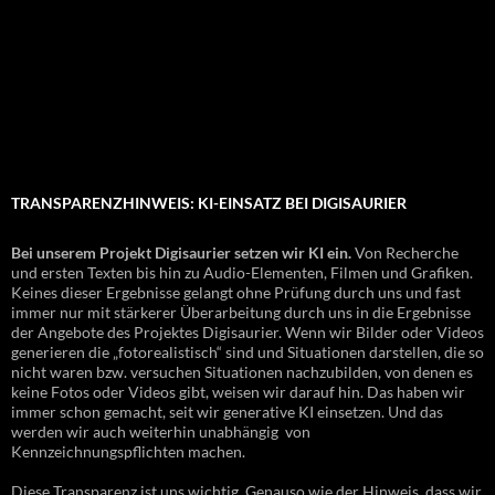
TRANSPARENZHINWEIS: KI-EINSATZ BEI DIGISAURIER
Bei unserem Projekt Digisaurier setzen wir KI ein.
Von Recherche
und ersten Texten bis hin zu Audio-Elementen, Filmen und Grafiken.
Keines dieser Ergebnisse gelangt ohne Prüfung durch uns und fast
immer nur mit stärkerer Überarbeitung durch uns in die Ergebnisse
der Angebote des Projektes Digisaurier. Wenn wir Bilder oder Videos
generieren die „fotorealistisch“ sind und Situationen darstellen, die so
nicht waren bzw. versuchen Situationen nachzubilden, von denen es
keine Fotos oder Videos gibt, weisen wir darauf hin. Das haben wir
immer schon gemacht, seit wir generative KI einsetzen. Und das
werden wir auch weiterhin unabhängig von
Kennzeichnungspflichten machen.
Diese Transparenz ist uns wichtig. Genauso wie der Hinweis, dass wir