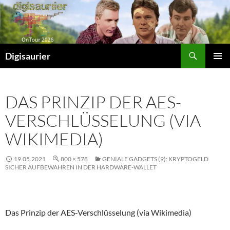
Zum
Inhalt
springen
Suchen
Digisaurier
PRIMÄR
MENÜ
DAS PRINZIP DER AES-
VERSCHLÜSSELUNG (VIA
WIKIMEDIA)
19.05.2021
800 × 578
GENIALE GADGETS (9): KRYPTOGELD
SICHER AUFBEWAHREN IN DER HARDWARE-WALLET
Das Prinzip der AES-Verschlüsselung (via Wikimedia)