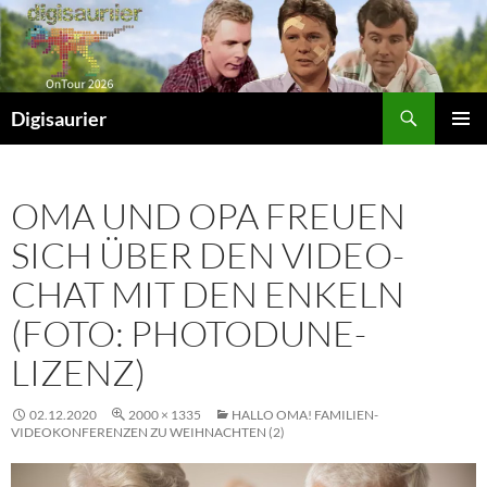
Zum
Inhalt
springen
Suchen
Digisaurier
PRIMÄR
MENÜ
OMA UND OPA FREUEN
SICH ÜBER DEN VIDEO-
CHAT MIT DEN ENKELN
(FOTO: PHOTODUNE-
LIZENZ)
02.12.2020
2000 × 1335
HALLO OMA! FAMILIEN-
VIDEOKONFERENZEN ZU WEIHNACHTEN (2)