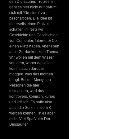
den Digisaurier. Trotzdem
geht es hier nicht nur darum
sich mit "Ge-stern" zu
beschäftigen. Die Idee ist
einerseits einen Platz zu
schaffen im Netz wo
Geschichte und Geschichten
von Computer, Internet & Co
einen Platz haben. Aber eben
auch Ge-danken zum Thema.
Wir wollen mit dem Wissen
von dem, woher das alles
kommt auch darüber
bloggen, was das morgen
bringt. Bei der Menge an
Personen die hier
mitmachen, wird das
kontrovers, komisch, kurios
und kritisch. Es hatte also
auch die Seite mit dem K
werden können. Ist es aber
nicht. Viel Spaß hier Der
Digisaurier