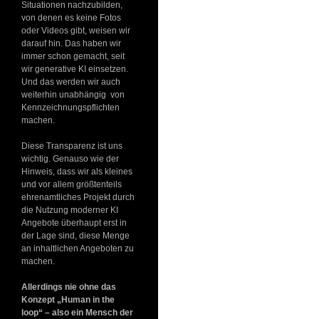
Situationen nachzubilden,
von denen es keine Fotos
oder Videos gibt, weisen wir
darauf hin. Das haben wir
immer schon gemacht, seit
wir generative KI einsetzen.
Und das werden wir auch
weiterhin unabhängig von
Kennzeichnungspflichten
machen.
Diese Transparenz ist uns
wichtig. Genauso wie der
Hinweis, dass wir als kleines
und vor allem größtenteils
ehrenamtliches Projekt durch
die Nutzung moderner KI
Angebote überhaupt erst in
der Lage sind, diese Menge
an inhaltlichen Angeboten zu
machen.
Allerdings nie ohne das
Konzept „Human in the
loop“ – also ein Mensch der