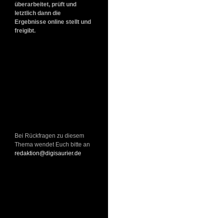
überarbeitet, prüft und
letztlich dann die
Ergebnisse online stellt und
freigibt.
Bei Rückfragen zu diesem
Thema wendet Euch bitte an
redaktion@digisaurier.de