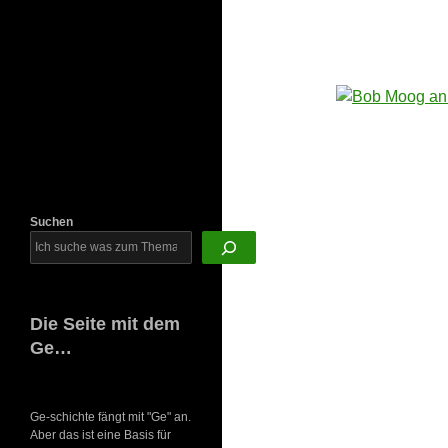
Newsletter
Suchen
Die Seite mit dem
Ge…
Ge-schichte fängt mit "Ge" an.
Aber das ist eine Basis für