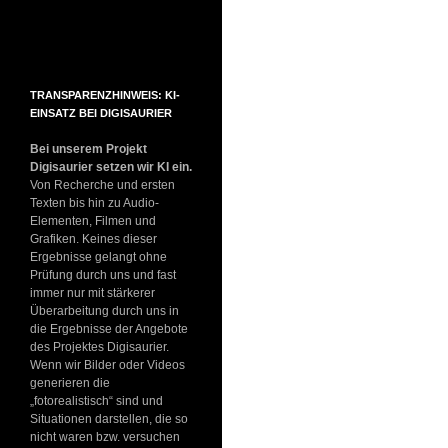
TRANSPARENZHINWEIS: KI-
EINSATZ BEI DIGISAURIER
Bei unserem Projekt
Digisaurier setzen wir KI ein.
Von Recherche und ersten
Texten bis hin zu Audio-
Elementen, Filmen und
Grafiken. Keines dieser
Ergebnisse gelangt ohne
Prüfung durch uns und fast
immer nur mit stärkerer
Überarbeitung durch uns in
die Ergebnisse der Angebote
des Projektes Digisaurier.
Wenn wir Bilder oder Videos
generieren die
„fotorealistisch“ sind und
Situationen darstellen, die so
nicht waren bzw. versuchen