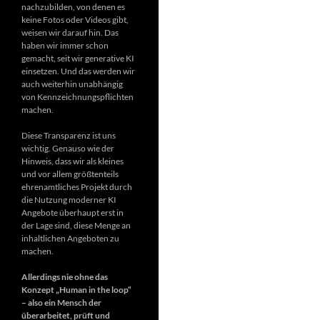
nachzubilden, von denen es
keine Fotos oder Videos gibt,
weisen wir darauf hin. Das
haben wir immer schon
gemacht, seit wir generative KI
einsetzen. Und das werden wir
auch weiterhin unabhängig
von Kennzeichnungspflichten
machen.
Diese Transparenz ist uns
wichtig. Genauso wie der
Hinweis, dass wir als kleines
und vor allem größtenteils
ehrenamtliches Projekt durch
die Nutzung moderner KI
Angebote überhaupt erst in
der Lage sind, diese Menge an
inhaltlichen Angeboten zu
machen.
Allerdings nie ohne das
Konzept „Human in the loop“
– also ein Mensch der
überarbeitet, prüft und