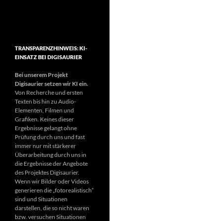
TRANSPARENZHINWEIS: KI-
EINSATZ BEI DIGISAURIER
Bei unserem Projekt
Digisaurier setzen wir KI ein.
Von Recherche und ersten
Texten bis hin zu Audio-
Elementen, Filmen und
Grafiken. Keines dieser
Ergebnisse gelangt ohne
Prüfung durch uns und fast
immer nur mit stärkerer
Überarbeitung durch uns in
die Ergebnisse der Angebote
des Projektes Digisaurier.
Wenn wir Bilder oder Videos
generieren die „fotorealistisch“
sind und Situationen
darstellen, die so nicht waren
bzw. versuchen Situationen