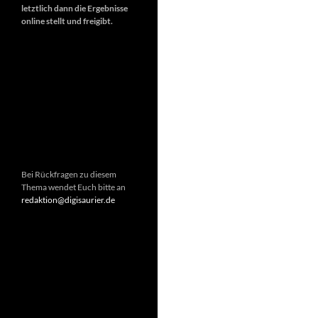
letztlich dann die Ergebnisse
online stellt und freigibt.
Bei Rückfragen zu diesem
Thema wendet Euch bitte an
redaktion@digisaurier.de