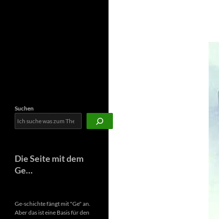
Newsletter
Suchen
Die Seite mit dem
Ge…
Ge-schichte fängt mit "Ge" an.
Aber das ist eine Basis für den