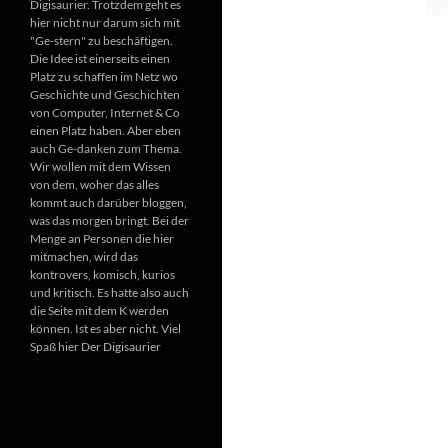
Digisaurier. Trotzdem geht es
hier nicht nur darum sich mit
"Ge-stern" zu beschäftigen.
Die Idee ist einerseits einen
Platz zu schaffen im Netz wo
Geschichte und Geschichten
von Computer, Internet & Co
einen Platz haben. Aber eben
auch Ge-danken zum Thema.
Wir wollen mit dem Wissen
von dem, woher das alles
kommt auch darüber bloggen,
was das morgen bringt. Bei der
Menge an Personen die hier
mitmachen, wird das
kontrovers, komisch, kurios
und kritisch. Es hatte also auch
die Seite mit dem K werden
können. Ist es aber nicht. Viel
Spaß hier Der Digisaurier