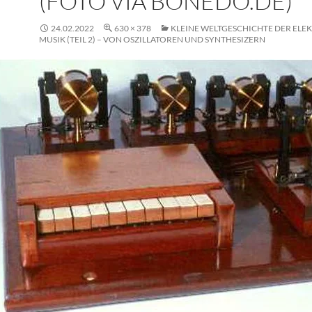
(FOTO VIA BONEDO.DE)
24.02.2022
630 × 378
KLEINE WELTGESCHICHTE DER ELE
MUSIK (TEIL 2) – VON OSZILLATOREN UND SYNTHESIZERN