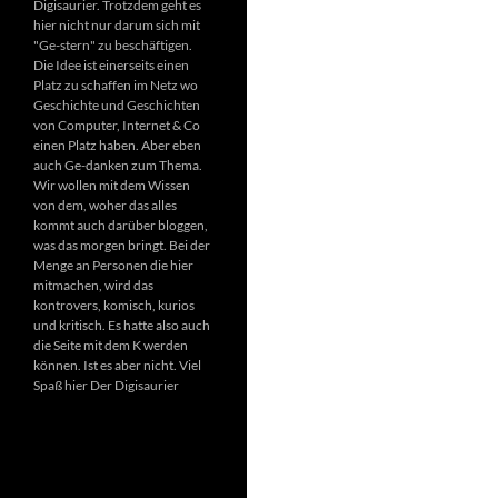
Digisaurier. Trotzdem geht es
hier nicht nur darum sich mit
"Ge-stern" zu beschäftigen.
Die Idee ist einerseits einen
Platz zu schaffen im Netz wo
Geschichte und Geschichten
von Computer, Internet & Co
einen Platz haben. Aber eben
auch Ge-danken zum Thema.
Wir wollen mit dem Wissen
von dem, woher das alles
kommt auch darüber bloggen,
was das morgen bringt. Bei der
Menge an Personen die hier
mitmachen, wird das
kontrovers, komisch, kurios
und kritisch. Es hatte also auch
die Seite mit dem K werden
können. Ist es aber nicht. Viel
Spaß hier Der Digisaurier