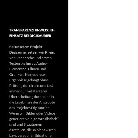
TRANSPARENZHINWEIS: KI-
EINSATZ BEI DIGISAURIER
Bei unserem Projekt
Digisaurier setzen wir KI ein.
Von Recherche und ersten
Texten bis hin zu Audio-
Elementen, Filmen und
Grafiken. Keines dieser
Ergebnisse gelangt ohne
Prüfung durch uns und fast
immer nur mit stärkerer
Überarbeitung durch uns in
die Ergebnisse der Angebote
des Projektes Digisaurier.
Wenn wir Bilder oder Videos
generieren die „fotorealistisch“
sind und Situationen
darstellen, die so nicht waren
bzw. versuchen Situationen