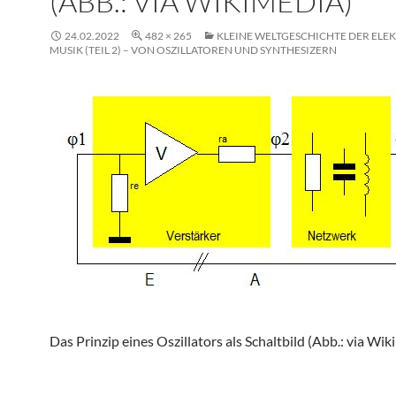
(ABB.: VIA WIKIMEDIA)
24.02.2022
482 × 265
KLEINE WELTGESCHICHTE DER ELE
MUSIK (TEIL 2) – VON OSZILLATOREN UND SYNTHESIZERN
Das Prinzip eines Oszillators als Schaltbild (Abb.: via Wik