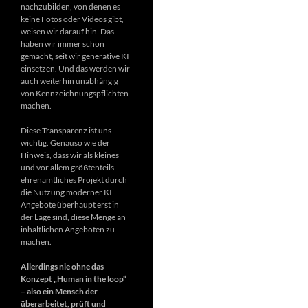
nachzubilden, von denen es
keine Fotos oder Videos gibt,
weisen wir darauf hin. Das
haben wir immer schon
gemacht, seit wir generative KI
einsetzen. Und das werden wir
auch weiterhin unabhängig
von Kennzeichnungspflichten
machen.
Diese Transparenz ist uns
wichtig. Genauso wie der
Hinweis, dass wir als kleines
und vor allem größtenteils
ehrenamtliches Projekt durch
die Nutzung moderner KI
Angebote überhaupt erst in
der Lage sind, diese Menge an
inhaltlichen Angeboten zu
machen.
Allerdings nie ohne das
Konzept „Human in the loop“
– also ein Mensch der
überarbeitet, prüft und